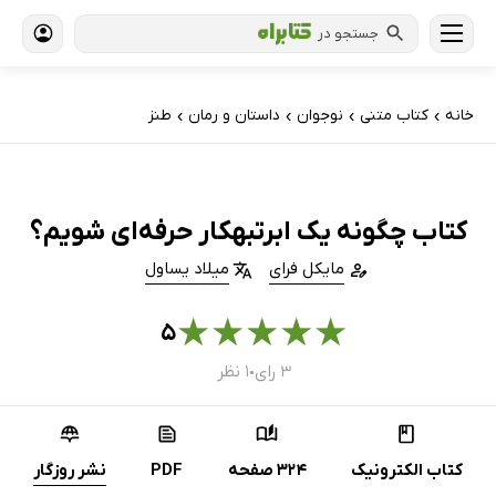
جستجو در
خانه
کتاب‌ متنی
نوجوان
داستان و رمان
طنز
›
›
›
›
کتاب چگونه یک ابرتبهکار حرفه‌ای شویم؟
مایکل فرای
میلاد یساول
★
★
★
★
★
۵
۳ رای
۱ نظر
●
کتاب الکترونیک
324 صفحه
PDF
نشر روزگار