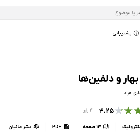
پشتیبانی
هار و دلفین‌ها
ری مراد
★
★
۴.۲۵
۴ رای
نشر مانیان
کترونیک
13 صفحه
PDF