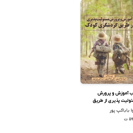
ب آموزش و پرورش
ولیت پذیری از طریق
شگری کودک
 باباگپ پور
۵ ت