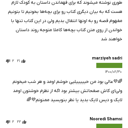
طوری نوشته میشوند که برای فهماندن داستان به کودک لازم
هست که به بیان دیگری کتاب رو برای بچه‌ها بخونیم تا بتونیم
مفهوم قصه رو به اونها انتقال بدیم ولی در این کتاب تنها با
خواندن از روی متن کتاب بچه‌ها کاملا متوجه روند داستان
خواهند شد
marziyeh sadri
2
21
۱۴۰۰/۰۲/۳۰
🌈💜عالی بود من خیییییلیی خوشم اومد و هر شب میخونم
ولی‌ای کاش صفحاتش بیشتر بود اگه از نظرم خوشتون اومد
لایک و دیس لایک بدید یا نظر بنویسید ممنونم💜🌈
Nooredi Shamsi
2
22