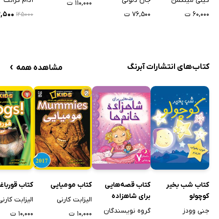
کیتی میلکمن
جان دلونی
آدام گرانت
۱۱۰,۰۰۰ ت
۶۰,۰۰۰ ت
۷۶,۵۰۰ ت
۶۲,۵۰۰
۱۲۵۰۰۰
›
کتاب‌های انتشارات آبرنگ
مشاهده همه
کتاب شب بخیر
کتاب قصه‌هایی
کتاب مومیایی
کتاب قورباغه
کوچولو
برای شاهزاده
الیزابت کارنی
الیزابت کارنی
خانم‌ها
جنی وودز
گروه نویسندگان
۱۰,۰۰۰ ت
۱۰,۰۰۰ ت