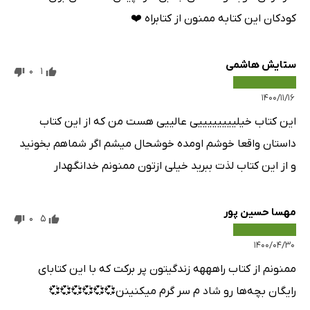
کودکان این کتابه ممنون از کتابراه ❤️
ستایش هاشمی
0
1
۱۴۰۰/۱۱/۱۶
این کتاب خیلییییییییی عالییی هست من که از این کتاب
داستان واقعا خوشم اومده خوشحال میشم اگر شماهم بخونید
و از این کتاب لذت ببرید خیلی ازتون ممنونم خدانگهدار
مهسا حسین پور
0
5
۱۴۰۰/۰۴/۳۰
ممنونم از کتاب راهههه زندگیتون پر برکت که با این کتابای
رایگان بچه‌ها رو شاد م سر گرم میکنینن💞💞💞💞💞💞