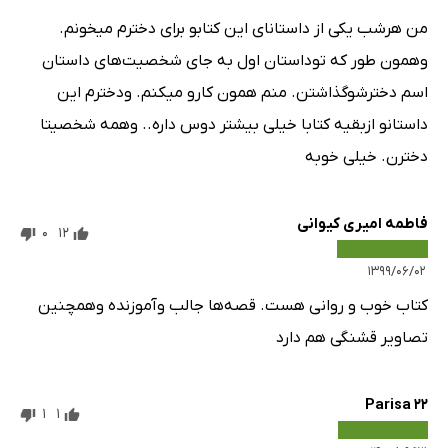
من هرشب یکی از داستانای این کتابو برای دخترم میخونم.
وهمون طور که توداستان اول به جای شخصیت‌های داستان
اسم دخترشوگذاشتن. منم همون کارو میکنم. ودخترم این
داستانو ازبقیه کتابا خیلی بیشتر دوس داره.. وهمه شخصیتا
دخترن. خیلی خوبه
فاطمه امیری کیوانی
0
12
۱۳۹۹/۰۶/۰۲
کتاب خوب و روانی هست. قصه‌ها جالب وآموزنده وهمچنین
تصاویر قشنگی هم دارد
Parisa ۲۲
1
1