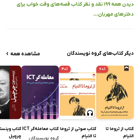
دیدن همه 199 نقد و نظر کتاب قصه‌های وقت خواب برای
دخترهای مهربان...
›
دیگر کتاب‌های گروه نویسندگان
مشاهده همه
۴۰٪
۷۰٪
کتاب از تروما تا
کتاب صوتی از تروما
کتاب معامله‌گر ICT
کتاب وینست
التیام
تا التیام
چرچیل
گروه نویسندگان