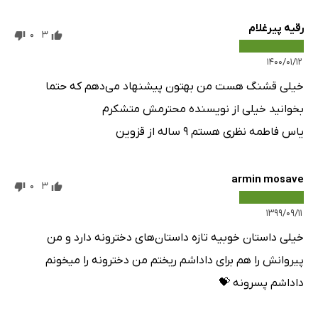
رقیه پیرغلام
0
3
۱۴۰۰/۰۱/۱۲
خیلی قشنگ هست من بهتون پیشنهاد می‌دهم که حتما
بخوانید خیلی از نویسنده محترمش متشکرم
یاس فاطمه نظری هستم ۹ ساله از قزوین
armin mosave
0
3
۱۳۹۹/۰۹/۱۱
خیلی داستان خوبیه تازه داستان‌های دخترونه دارد و من
پیروانش را هم برای داداشم ریختم من دخترونه را میخونم
داداشم پسرونه 💝