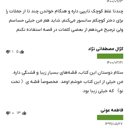
۱۴۰۰/۰۹/۱۳
چندتا غلط کوچک تایپی داره و هنگام خواندن چند تا از جملات را
برای دختر کوچکم سانسور می‌کنم، شاید هم من خیلی حساسم
ولی ترجیح می‌دهم از بعضی کلمات در قصه استفاده نکنم
کژال مصطفائی نژاد
1
5
۱۴۰۰/۰۳/۲۱
سلام دوستان این کتاب، قصّه‌های بسیار زیبا و قشنگی داره.
من خیلی از این کتاب خوشم اومد. مخصوصاً قصّه ی《 تخت
نو》 که خیلی زیبا بود.
فاطمه عونی
0
13
۱۳۹۹/۰۵/۲۷