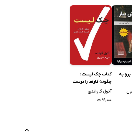
کتاب چک لیست:
رو به
چگونه کارها را درست
انجام دهیم؟
آتول گاواندی
ون
۹۹,۰۰۰ ت