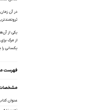
در آن زمان 
ثروتمند‌تری
یکی از آن‌ه
از مرگ برای
یکسانی را ب
فهرست مط
مقدمه
مشخصات ک
مقدمۀ ناش
اثر اول: قب
عنوان کتاب
اثر دوم: جا
نویسنده