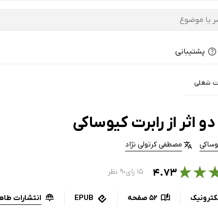
پشتیبانی
ت شغلی
و اثر از رابرت کیوساکی
وساکی
مصطفی کرتولی نژاد
★
★
۴.۷۳
۱۵ رای
۹ نظر
●
انتشارات طاه
کترونیک
52 صفحه
EPUB