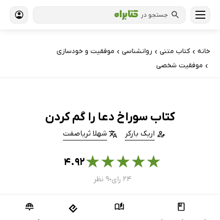
جستجو در
خانه
کتاب‌ متنی
روانشناسی
موفقیت و خودسازی
›
›
›
موفقیت شخصی
›
کتاب سوراخ دعا را گم کردن
اریک بارکر
شهلا ثریاصفت
★
★
★
★
★
۴.۹۲
۲۴ رای
۹ نظر
●