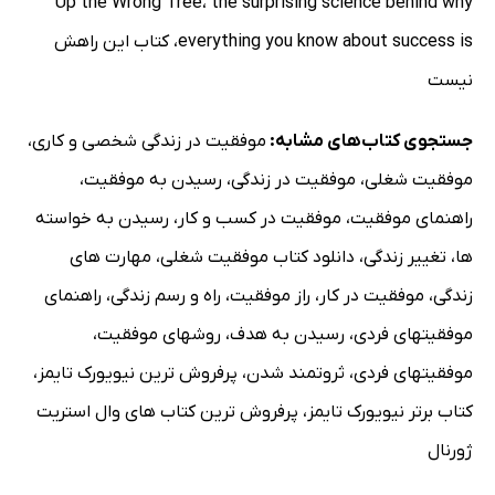
Up the Wrong Tree
،
the surprising science behind why
everything you know about success is
،
کتاب این راهش
نیست
جستجوی کتاب‌های مشابه:
موفقیت در زندگی شخصی و کاری
،
موفقیت شغلی
،
موفقیت در زندگی
،
رسیدن به موفقیت
،
راهنمای موفقیت
،
موفقیت در کسب و کار
،
رسیدن به خواسته
ها
،
تغییر زندگی
،
دانلود کتاب موفقیت شغلی
،
مهارت های
زندگی
،
موفقیت در کار
،
راز موفقیت
،
راه و رسم زندگی
،
راهنمای
موفقیتهای فردی
،
رسیدن به هدف
،
روشهای موفقیت
،
موفقیتهای فردی
،
ثروتمند شدن
،
پرفروش ترین نیویورک تایمز
،
کتاب برتر نیویورک تایمز
،
پرفروش ترین کتاب های وال استریت
ژورنال