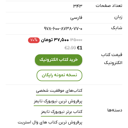
فصل 6: کار، کار، کار... یا توازن کار و زندگی؟
تعداد صفحات
343
نتیجه‌گیری: چه چیزی باعث ایجاد زندگی موفق می‌شود؟
زبان
فارسی
شابک
978-600-8738-77-0
۱۲۵۰۰۰
۳۷,۵۰۰ تومان
۷۰%
€2.99
€1
قیمت کتاب
خرید کتاب الکترونیک
الکترونیک
نسخه نمونه رایگان
کتاب‌های موفقیت شخصی
پرفروش ترین نیویورک تایمز
دسته‌ها
کتاب برتر نیویورک تایمز
پرفروش ترین کتاب های وال استریت