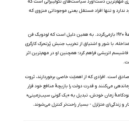
 مهم‌ترین دست‌آورد سیاست‌های نئولیبرالی است که
ود ندارد و تنها افراد مستقل یعنی موجوداتی منزوی که
این اصلی اساسی در اندیشۀ نئولیبرالیسم بود که به ریشه‌های اتریشی خود در دهۀ 1920 بازمی‌گردد. به همین دلیل است که لودویگ فن
مداخله، با شور و اشتیاق از تخریب جنبش پُرتحرک کارگری
ولتی در 1928 استقبال و زمینه را برای فاشیسم اتریشی فراهم کرد؛ همچنین او در مهم‌ترین اثر
ت.
صادق است. افرادی که از اهمیّت خاصی برخوردارند، ثروت
ندهی می‌کنند و قدرت دولت را بازیچۀ منافع خود قرار
ی خودکامۀ زمان خودش، تبدیل به «یک گونی سیب‌زمینی»
ر و زندگی‌ای متزلزل - بسیار راحت‌تر کنترل می‌شوند.