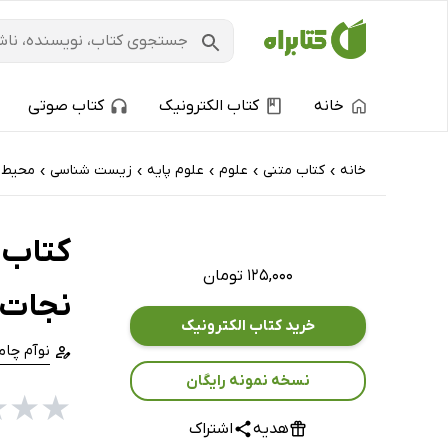
خانه
کتاب الکترونیک
کتاب صوتی
خانه
کتاب‌ متنی
علوم
علوم پایه
زیست شناسی
محیط 
›
›
›
›
›
کتاب 
۱۲۵,۰۰۰ تومان
نجات 
خرید کتاب الکترونیک
نوآم چا
نسخه نمونه رایگان
★
★
★
هدیه
اشتراک