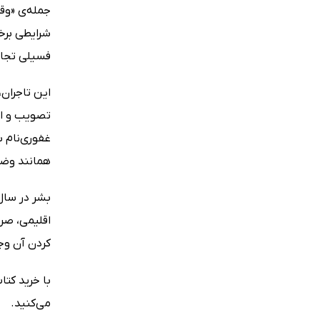
جمله‌ی «وقت
شرایطی برخ
فسیلی تجار
این تاجران،
تصویب و اج
غفوری‌نام ب
همانند وضعت
بشر در سال
اقلیمی، صر
کردن آن وج
با خرید کتا
می‌کنید.