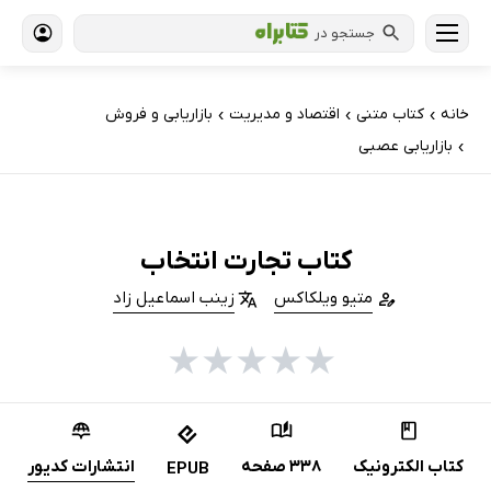
جستجو در
خانه
کتاب‌ متنی
اقتصاد و مدیریت
بازاریابی و فروش
›
›
›
بازاریابی عصبی
›
کتاب تجارت انتخاب
متیو ویلکاکس
زینب اسماعیل زاد
★
★
★
★
★
کتاب الکترونیک
338 صفحه
انتشارات کدیور
EPUB