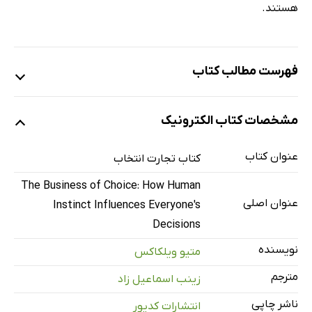
هستند.
فهرست مطالب کتاب
تمجیدهایی از چاپ اول «تجارت انتخاب»
مشخصات کتاب الکترونیک
تقدیر و تشکر
مقدمه
عنوان کتاب
کتاب تجارت انتخاب
بخش اول: کسب‌وکار، علم و ماهیت انتخاب
The Business of Choice: How Human
فصل اول: تجارت انتخاب
عنوان اصلی
Instinct Influences Everyone's
فصل دوم: پیشرفت بی‌وقفه‌ی دانش انتخاب
Decisions
فصل سوم: تاریخچه‌ی طبیعی انتخاب
نویسنده
متیو ویلکاکس
بخش دوم: ورود به بخش عملی
مترجم
زینب اسماعیل زاد
فصل چهارم: میان‌برها در برابر تحلیل - نادیده گرفتن، لذت
ناشر چاپی
انتشارات کدیور
تصمیم‌گیری است