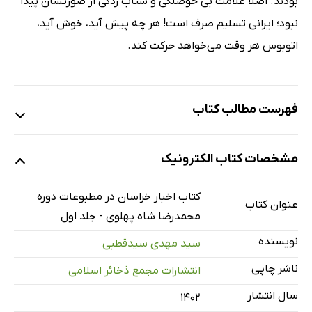
بودند. اصلاً علامت بی حوصلگی و شتاب زدگی از صورتشان پیدا
نبود؛ ایرانی تسلیم صرف است! هر چه پیش آید، خوش آید،
اتوبوس هر وقت می‌خواهد حرکت کند.
فهرست مطالب کتاب
مقدمه
مشخصات کتاب الکترونیک
ارزش اطلاعاتی مطبوعات
تاریخ خراسان
کتاب اخبار خراسان در مطبوعات دوره
عنوان کتاب
کتاب حاضر
محمدرضا شاه پهلوی - جلد اول
روزنامه آفتاب شرق
نویسنده
سید مهدی سیدقطبی
مدتی این مثنوی تأخیر شد
ناشر چاپی
انتشارات مجمع ذخائر اسلامی
تقریظ ادبی
سال انتشار
۱۴۰۲
طلوع و غروب (1)