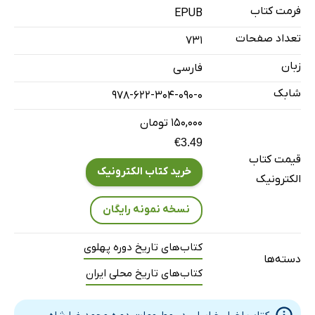
فرمت کتاب
انتخابات دوره پانزدهم
EPUB
ره آوردها! (1)
تعداد صفحات
731
شب‌های عرب
زبان
فارسی
استعفای از حزب توده
شابک
978-622-304-090-0
ره آوردها! (2)
۱۵۰,۰۰۰ تومان
طلوع و غروب (2)
€3.49
طلوع و غروب (3)
قیمت کتاب
روزهای سیاه (1)
خرید کتاب الکترونیک
الکترونیک
تلگراف تبریک کارگران معدن چشمه گل
نسخه نمونه رایگان
پاسخ به بیانیه اتحادیه کارمندان ادارات دولتی
شروع به انتخابات
کتاب‌های تاریخ دوره پهلوی
دسته‌ها
انتخاب انجمن نظار
کتاب‌های تاریخ محلی ایران
روزهای سیاه (2)
طلوع و غروب (4)