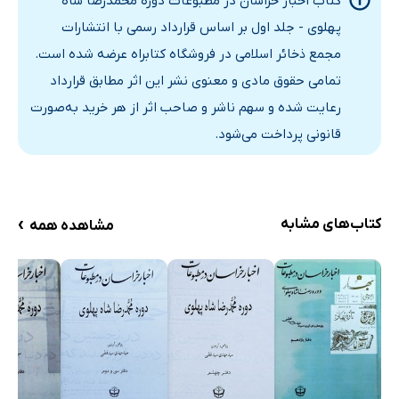
کتاب اخبار خراسان در مطبوعات دوره محمدرضا شاه
در پیچ و خم کوچه‌ها
پهلوی - جلد اول بر اساس قرارداد رسمی با انتشارات
اخبار فرهنگی
مجمع ذخائر اسلامی در فروشگاه کتابراه عرضه شده است.
به طرف روسیه!
تمامی حقوق مادی و معنوی نشر این اثر مطابق قرارداد
مردم و انتخابات (1)
رعایت شده و سهم ناشر و صاحب اثر از هر خرید به‌صورت
طلوع و غروب (5)
قانونی پرداخت می‌شود.
اخبار فرهنگی
سپاسگزاری و تشکر
جواب حسن مکرم بوسیله صفائی
›
کتاب‌های مشابه
مشاهده همه
ستون آزاد (1)
مردم و انتخابات (2)
آگهی مناقصه اداره غله و نان استان نهم
آخرین معشوقه عبدالحمید
ستون آزاد (2)
طلوع و غروب (6)