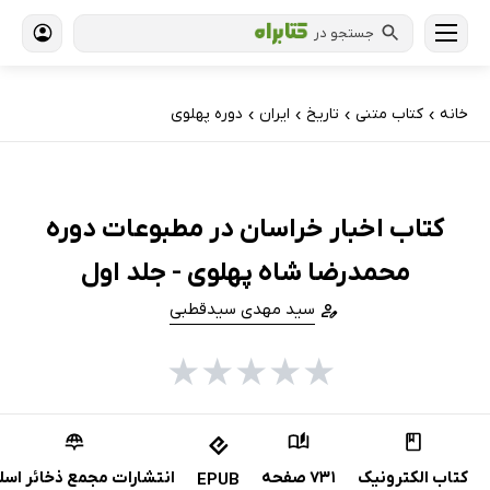
جستجو در
خانه
کتاب‌ متنی
تاریخ
ایران
دوره پهلوی
›
›
›
›
کتاب اخبار خراسان در مطبوعات دوره
محمدرضا شاه پهلوی - جلد اول
سید مهدی سیدقطبی
★
★
★
★
★
کتاب الکترونیک
731 صفحه
انتشارات مجمع ذخائر اسل
EPUB