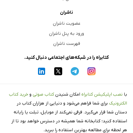
راجع‌به اصلاح تماشاخانه‌های مشهد
ناشران
آگهی: داوطلبان متفرقه امتحانات نهائی دوره ششم ابتدائی
عضویت ناشران
آگهی مناقصه: حمل غله رشخوار به تربت حیدریه
ورود به پنل ناشران
آگهی: مزایده فروش غله انبار مشهد
آگهی مزایده: پائین ولایت مشهد
فهرست ناشران
تب راجعه- سرما و تگرگ
کتابراه را در شبکه‌های اجتماعی دنبال کنید.
تلگراف از شیروان
اخذ تصمیم برای ساختمان چهار دبستان
گشایش دبستان خیام مشهد (1)
آگهی مناقصه: خواروبار مورد نیاز شهرداری مشهد
با
نصب اپلیکیشن کتابراه
امکان شنیدن
کتاب صوتی
و
خرید کتاب
آگهی: مزایده دو تن برنج انبار اداره اقتصادی
الکترونیک
برای شما فراهم می‌شود و دنیایی از هزاران کتاب در
گشایش دبستان خیام مشهد (2)
دستان شما قرار می‌گیرد. فرقی نمی‌کند از موبایل، تبلت یا رایانه
دعوت در تماشاخانه گلشن
استفاده کنید؛ کتابخانه شما همیشه در دسترس خواهد بود تا از
راجع‌به نمایش افسر نادم
هر لحظه برای مطالعه بهترین استفاده را ببرید.