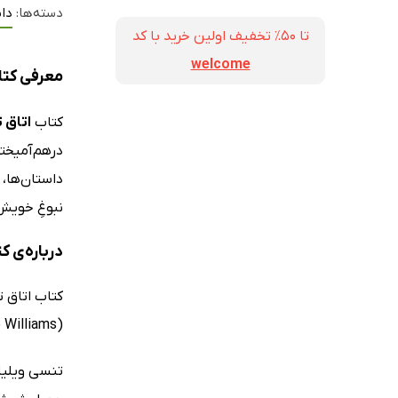
دسته‌ها:
داس
تا ۵۰٪ تخفیف اولین خرید با کد
welcome
معرفی کتا
کتاب
اتاق 
درهم‌آمیخت
داستان‌ها، 
نبوغِ خویش
درباره‌ی ک
(Tennessee Williams). در داستان‌های این مجموعه، حقیقت محض و خیال شاعرانه به باریکیِ یک تار مو از هم فاصله دارند.
تنسی ویلیام