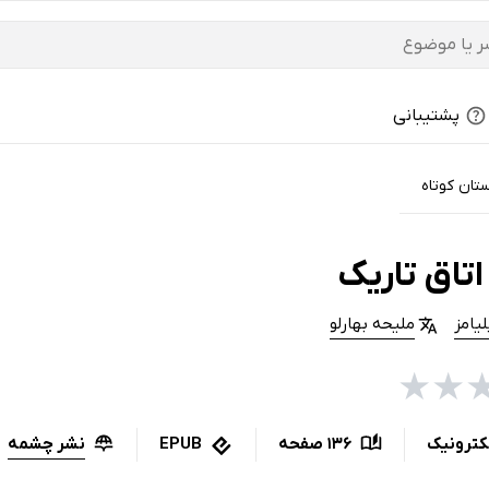
پشتیبانی
تان کوتاه
تاق تاریک
یامز
ملیحه بهارلو
★
★
نشر چشمه
کترونیک
136 صفحه
EPUB