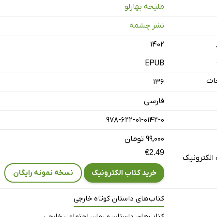
ملیحه بهارلو
د او
نشر چشمه
۱۴۰۲
EPUB
دوزی‌شده‌
ات
136
و مهمانش
فارسی
978-622-01-0142-0
۹۹,۰۰۰ تومان
€2.49
الکترونیک
خرید کتاب الکترونیک
نسخه نمونه رایگان
کتاب‌های داستان کوتاه خارجی
کتاب‌های داستان و رمان اجتماعی خارجی