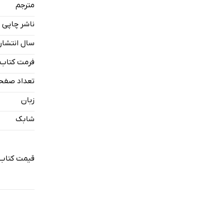
مترجم
چیزی در مور
ناشر چاپی
تمام‌شده
شن
سال انتشار
اتاق تاریک
فرمت کتاب
کیف منجوق‌
تعداد صفح
تارک دنیا 
زبان
مادرجون
شابک
قیمت کتاب 