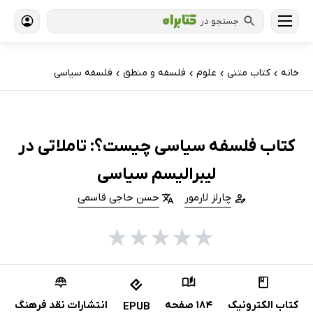
جستجو در
خانه
کتاب‌ متنی
علوم
فلسفه و منطق
فلسفه سیاسی
›
›
›
›
کتاب فلسفه سیاسی چیست؟: تاملاتی در
لیبرالیسم سیاسی
چارلز لارمور
حسن حاجی قاسمی
★
★
★
★
★
کتاب الکترونیک
184 صفحه
انتشارات نقد فرهنگ
EPUB