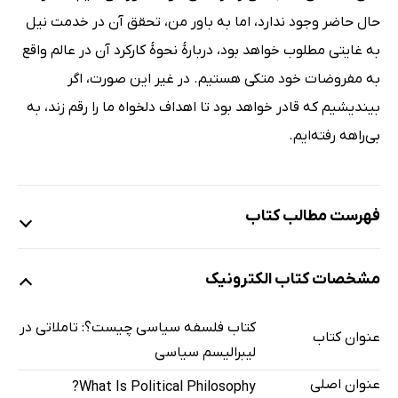
حال حاضر وجود ندارد، اما به باور من، تحقق آن در خدمت نیل
به غایتی مطلوب خواهد بود، دربارۀ نحوۀ کارکرد آن در عالم واقع
به مفروضات خود متکی هستیم. در غیر این صورت، اگر
بیندیشیم که قادر خواهد بود تا اهداف دلخواه ما را رقم زند، به
بی‌راهه رفته‌ایم.
فهرست مطالب کتاب
سپاسگزاری
مشخصات کتاب الکترونیک
آغاز سخن
یکم: فلسفۀ سیاسی و نسبت آن با فلسفۀ اخلاق
کتاب فلسفه سیاسی چیست؟: تاملاتی در
عنوان کتاب
1. هماوردی دو برداشت
لیبرالیسم سیاسی
2. فلسفه و تاریخ
عنوان اصلی
What Is Political Philosophy?