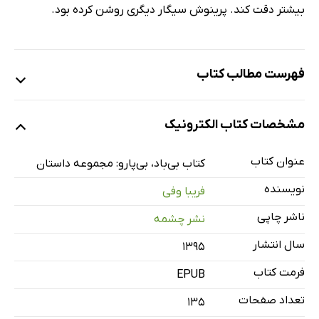
بیشتر دقت کند. پرینوش سیگار دیگری روشن کرده بود.
فهرست مطالب کتاب
به باران
مشخصات کتاب الکترونیک
قایقران‌ها
بلوک‌های بتُنی
عنوان کتاب
کتاب بی‌باد، بی‌پارو: مجموعه داستان
یک مثقال،‌ یک انبار
نویسنده
فریبا وفی
بی‌باد، بی‌پارو
ناشر چاپی
نشر چشمه
سیب‌زمینی ایرانی
سال انتشار
۱۳۹۵
کابوس شناور
درخشش نحس
فرمت کتاب
EPUB
هتل مشهد
تعداد صفحات
135
غشای نازک