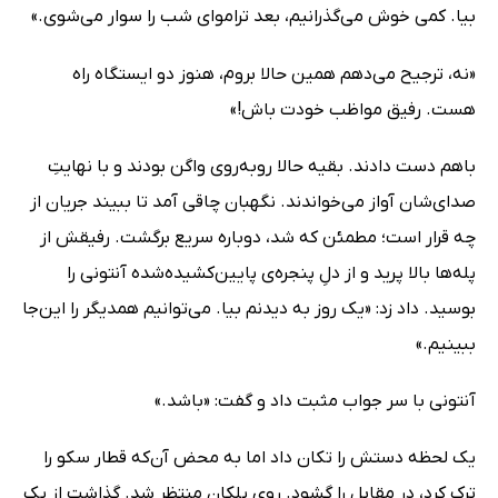
بیا. کمی خوش می‌گذرانیم، بعد تراموای شب را سوار می‌شوی.»
«نه، ترجیح می‌دهم همین حالا بروم، هنوز دو ایستگاه راه
هست. رفیق مواظب خودت باش!»
باهم دست دادند. بقیه حالا روبه‌روی واگن بودند و با نهایتِ
صدای‌شان آواز می‌خواندند. نگهبان چاقی آمد تا ببیند جریان از
چه قرار است؛ مطمئن که شد، دوباره سریع برگشت. رفیقش از
پله‌ها بالا پرید و از دلِ پنجره‌ی پایین‌کشیده‌شده آنتونی را
بوسید. داد زد: «یک روز به دیدنم بیا. می‌توانیم همدیگر را این‌جا
ببینیم.»
آنتونی با سر جواب مثبت داد و گفت: «باشد.»
یک لحظه دستش را تکان داد اما به محض آن‌که قطار سکو را
ترک کرد، درِ مقابل را گشود. روی پلکان منتظر شد. گذاشت از یک