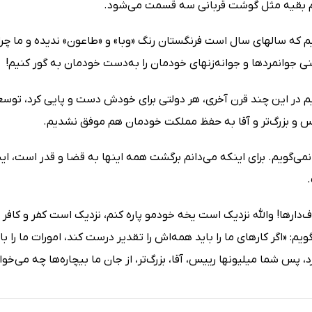
 بقیه مثل گوشت قربانى سه قسمت مى‌شود.
 که سالهاى سال است فرنگستان رنگ «وبا» و «طاعون» ندیده و ما چرا 
 جوانمردها و جوانه‌زنهاى خودمان را به‌دست خودمان به گور کنیم!
م در این چند قرن آخرى، هر دولتى براى خودش دست و پایى کرد، توسع
س و بزرگ‌تر و آقا به حفظ مملکت خودمان هم موفق نشدیم.
ا نمى‌گویم. براى اینکه مى‌دانم برگشت همه اینها به قضا و قدر است، 
ف‌دارها! واللّه‌ نزدیک است یخه خودمو پاره کنم، نزدیک است کفر و کا
گویم: «اگر کارهاى ما را باید همه‌اش را تقدیر درست کند، امورات ما را
د، پس شما میلیونها رییس، آقا، بزرگ‌تر، از جان ما بیچاره‌ها چه مى‌خو