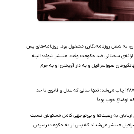
ن، به شغل روزنامه‌نگاری مشغول بود. روزنامه‌های پس
ا ارائه‌ی سخنانی ضد حکومت وقت، منتشر شوند؛ البته
نگیرخان صوراسرافیل و به دار آویختن او به جرم
کتاب چرند پرند علی‌اکبر دهخدا که متن کامل کلیه مقالات اوست، در سال 1286 تا 1287 چاپ می‌شد؛ تنها سالی که عدل و قانون تا حد
ه اوضاع خوب بود!
لم اربابان به رعیت‌ها و بی‌توجهی کامل مسئولان نسبت
وراسرافیل منتشر می‌شدند که پس از به حکومت رسیدن