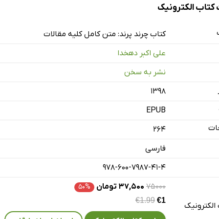
تاب الکترونیک
کتاب چرند پرند: متن کامل کلیه مقالات
علی اکبر دهخدا
نشر به سخن
۱۳۹۸
EPUB
ات
264
فارسی
978-600-7987-41-4
۷۵۰۰۰
۳۷,۵۰۰ تومان
۵۰%
€1.99
€1
الکترونیک