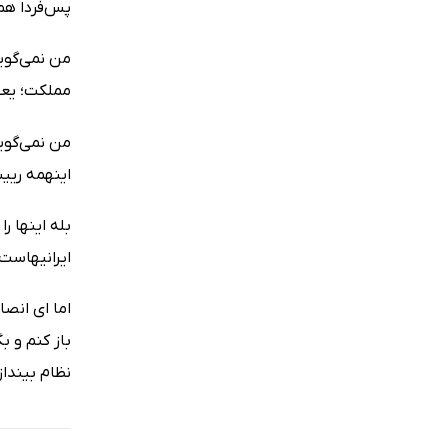
پس‌فردا هم
من نمى‌گویم
مملکت؛ یعنى
من نمى‌گوی
اینهمه ریی
بله اینها ر
ایرانیهاست.
اما اى انصا
باز کنم و ب
نظام بینداز