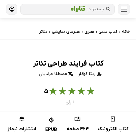
جستجو در
خانه
کتاب‌ متنی
هنری
هنرهای نمایشی
تئاتر
›
›
›
›
کتاب فرایند طراحی تئاتر
ریتا کوگلر
مصطفا مرادیان
★
★
★
★
★
۵
۱ رای
کتاب الکترونیک
464 صفحه
انتشارات نیماژ
EPUB