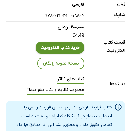
زبان
فصل دوم؛ بخش دهم: با کمی رنگ هم، نتیجه می‌گیرید!
فارسی
فصل سوم؛ بخش یازدهم: کار با طناب
شابک
978-622-413-088-4
فصل سوم؛ بخش دوازدهم: نور می‌رود!
۲۰۰,۰۰۰ تومان
فصل سوم؛ بخش سیزدهم: این وسیله روشنه؟
€4.49
فصل چهارم؛ بخش چهاردهم: همه‌چیز مهیاست
قیمت کتاب
خرید کتاب الکترونیک
الکترونیک
فصل چهارم؛ بخش پانزدهم: چهره‌ات را شاد کن!
فصل پنجم؛ بخش شانزدهم: فراتر از عروسک‌های دستی
نسخه نمونه رایگان
فصل پنجم؛ بخش هفدهم: جادوی پشت صحنه
کتاب‌های تئاتر
فصل ششم؛ بخش هجدهم: هشدار، آماده‌باش، اجرا!
دسته‌ها
فصل ششم؛ بخش نوزدهم: اجرای نمایش در سفر
مجموعه نظریه و تئاتر نشر نیماژ
فصل ششم؛ بخش بیستم: چه چیزی در انتظار است؟
واژه‌نامه تخصصی
کتاب فرایند طراحی تئاتر بر اساس قرارداد رسمی با
انتشارات نیماژ در فروشگاه کتابراه عرضه شده است.
تمامی حقوق مادی و معنوی نشر این اثر مطابق قرارداد