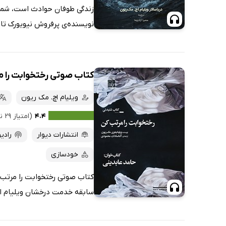
زندگی طوفان حوادث است، شما س
نویسنده‌ی پرفروش نیویورک تای
کتاب صوتی رختخوابت را م
ویلیام اچ. مک ریون
۴.۴
(امتیاز ۲۹ نفر)
انتشارات دیوار
رادی
خودسازی
کتاب صوتی رختخوابت را مرتب 
سابقه خدمت درخشان ویلیام اچ