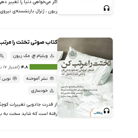
اگر می‌خواهی دنیا را تغییر د
ریون ،‌ ژنرال بازنشسته‌ی نیروی
کتاب صوتی تختت را مرتب
ویلیام اچ. مک ریون
۴.۸
(امتیاز ۱۷ نفر)
نشر آموخته
نوین ک
خودسازی
از قدرت جادویی تغییرات کوچک 
رفته است که شاید سخت به باور