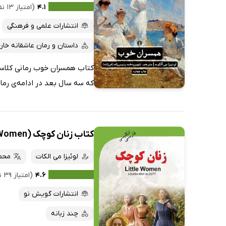
۴.۱
(امتیاز ۱۳ نفر)
انتشارات علمی و فرهنگی
داستان و رمان عاشقانه خار
کتاب همسران خوب رمانی کلاسیک
که سه سال بعد در ادامه‌ی رمانِ
کتاب زنان کوچک (Little Women)
لوئیزا می الکات
محم
۴.۶
(امتیاز ۳۹ نفر)
انتشارات گویش نو
چند زبانه