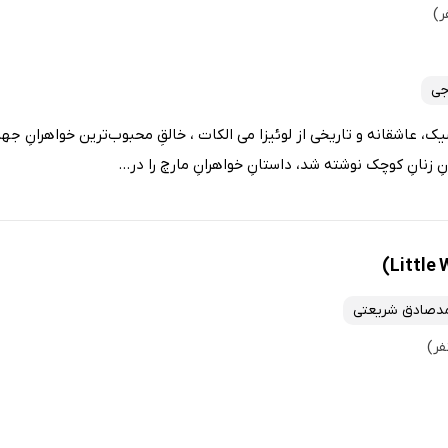
جی
، عاشقانه و تاریخی از لوئیزا می الکات ، خالقِ محبوب‌ترین خواهرانِ جه
 زنانِ کوچک نوشته شد، داستانِ خواهرانِ مارچ را در...
دصادق شریعتی