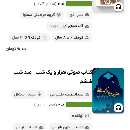
۴.۵
(امتیاز ۴ نفر)
نشر افق
گروه فرهنگی سماوا
قصه‌های کهن کودک
کودک 6 تا 8 سال
کودک 9 تا 12 سال
۹۰,۰۰۰ تومان
کتاب صوتی هزار و یک شب - صد شب
ششم
عبداللطیف طسوجی
مهرناز محافل
۴.۸
(امتیاز ۱۱ نفر)
آوانامه
داستان کهن فارسی
ادبیات پارسی