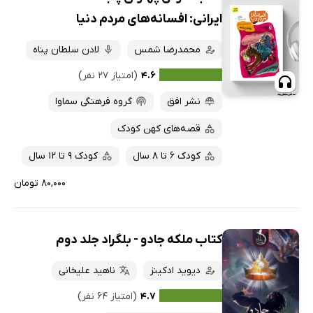
ایرانی: افسانه‌های مردم دنیا
محمدرضا شمس
لادن سلطان پناه
۴.۶
(امتیاز ۲۷ نفر)
نشر افق
گروه فرهنگی سماوا
قصه‌های کهن کودک
کودک 6 تا 8 سال
کودک 9 تا 12 سال
۸۰,۰۰۰ تومان
کتاب ملکه جادو - بلگراد جلد دوم
دیوید ادکینز
ناهید علیخانی
۴.۷
(امتیاز ۶۴ نفر)