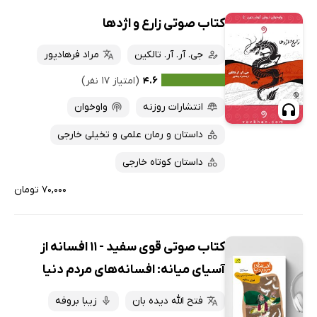
کتاب صوتی زارع و اژدها
جی. آر. آر. تالکین
مراد فرهادپور
۴.۶
(امتیاز ۱۷ نفر)
انتشارات روزنه
واوخوان
داستان و رمان علمی و تخیلی خارجی
داستان کوتاه خارجی
۷۰,۰۰۰ تومان
کتاب صوتی قوی سفید - 11 افسانه از
آسیای میانه: افسانه‌های مردم دنیا
فتح الله دیده بان
زیبا بروفه