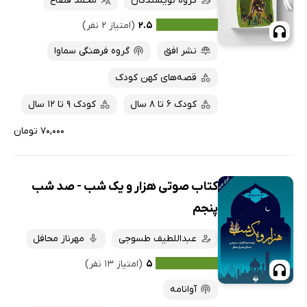
گروه نویسندگان
محمد قصاع
۲.۵
(امتیاز ۲ نفر)
نشر افق
گروه فرهنگی سماوا
قصه‌های کهن کودک
کودک 6 تا 8 سال
کودک 9 تا 12 سال
۷۰,۰۰۰ تومان
کتاب صوتی هزار و یک شب - صد شب
پنجم
عبداللطیف طسوجی
مهرناز محافل
۵
(امتیاز ۱۳ نفر)
آوانامه