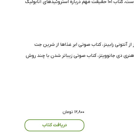
از جاناتان گودمن، کتاب فیزیولوژی ورزشی تلفیق نظر و عمل 1 از مایکل آردسچنز، کتاب دنیای علم بدنسازی از شایان فلاحتی مروست، کتاب 101 حقیقت مهم درباره استروئیدهای آنابولیک
ز آنتونی رابینز، کتاب صوتی ابر غذاها از شرین جت
ز هنری دی جانوویتز، کتاب صوتی زیباتر شدن با چند روش
۱۲,۸۰۰ تومان
دریافت کتاب