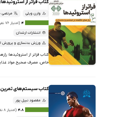
کتاب فراتر از استروئیدها
وارن ویلی
مرتضی ش
۴
(امتیاز ۷۶ نفر)
انتشارات ارشدان
ورزش بدنسازی و پرورش ان
کتاب فراتر از استروئیدها: راز
خاص، مصرف صحیح مواد غذایی و 
کتاب سیستم‌های تمرین د
مقصود نبیل پور
۴.۸
(امتیاز ۸ نفر)