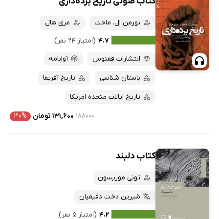
کتاب صوتی تاریخ برده‌داری
نورمن ال. ماخت
مری هال
۴.۷
(امتیاز ۲۴ نفر)
انتشارات ققنوس
آوانامه
باستان شناسی
تاریخ آفریقا
تاریخ ایالات متحده امریکا
۱۸۸۰۰۰
۱۳۱,۶۰۰ تومان
۳۰%
کتاب دلبند
تونی موریسون
شیرین دخت دقیقیان
۴.۲
(امتیاز ۵ نفر)