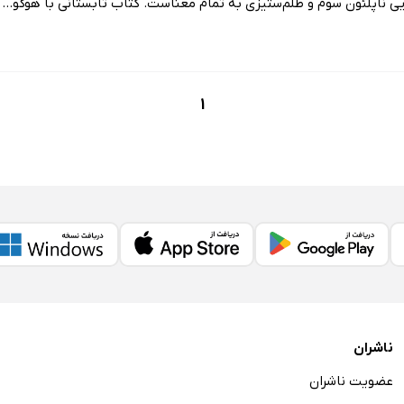
یی ناپلئون سوم و ظلم‌ستیزی به تمام معناست. کتاب تابستانی با هوگو...
1
ناشران
عضویت ناشران