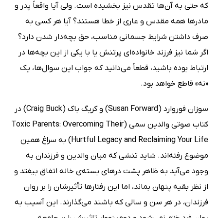
که حتی به آن‌ها تقدس نیز بخشیده است. ولی آیا واقعاً پدر و
مادرها همه مقدس و عاری از خطا هستند؟ آیا هر کسی به
صرف داشتن شرایط جسمانی مناسب، حق بچه‌دار شدن دارد؟
اگر شما نیز فرزند خانواده‌ای پرتنش یا با یکی از این بچه‌ها در
ارتباط بوده باشید، قطعاً می‌دانید که جواب این سوال‌ها، یک
«نه» قاطع خواهد بود.
سوزان فوروارد (Susan Forward) و کریگ باک (Craig Buck) در
کتاب صوتی والدین سمی (Toxic Parents: Overcoming Their
Hurtful Legacy and Reclaiming Your Life) به سراغ همین
موضوع رفته‌اند. شاید تنشی که میان والدین و فرزندان به
وجود می‌آید به ظاهر پشت درهای بسته‌ی خانه اتفاق بیفتد و
از نظر بقیه پنهان بماند، اما این رفتارها تأثیرشان را بر روان
فرزندان، در هر سن و سالی که باشند می‌گذارند. این آسیب به
روان فرد ختم نمی‌شود و دومینووار تاثیرش را بر جامعه