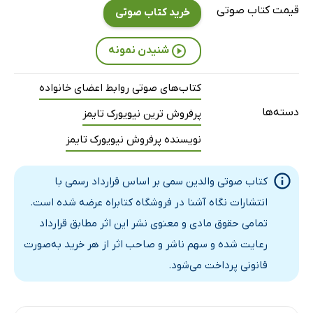
قیمت کتاب صوتی
بخش دوم ـ نه: مجبور نیستید ببخشید
15 دقیقه
خرید کتاب صوتی
ده: من بزرگ شده‌ام، پس چرا احساس نمی‌کنم که شخصیت مستقلی
29 دقیقه
شنیدن نمونه
یازده: آغازی بر تعریف استقلال شخصیتی
28 دقیقه
کتاب‌های صوتی روابط اعضای خانواده
دوازده: پس چه کسی مسئول است؟
46 دقیقه
دسته‌ها
پرفروش ترین نیویورک تایمز
سیزده: رویارویی؛ راه استقلال
98 دقیقه
نویسنده پرفروش نیویورک تایمز
چهارده: التیام زخم‌های ناشی از سوءرفتار جنسی
77 دقیقه
کتاب صوتی والدین سمی بر اساس قرارداد رسمی با
پانزده: شکستن چرخه
26 دقیقه
انتشارات نگاه آشنا در فروشگاه کتابراه عرضه شده است.
بخش سوم: رهاکردن مبارزه
16 دقیقه
تمامی حقوق مادی و معنوی نشر این اثر مطابق قرارداد
رعایت شده و سهم ناشر و صاحب اثر از هر خرید به‌صورت
قانونی پرداخت می‌شود.