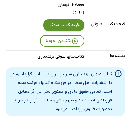
۱۴۷,۰۰۰ تومان
فصل سوم: برندهای غذا و نوشیدنی
12 دقیقه
€2.99
فصل چهارم: برندهای کفش و پوشاک ـ قسمت اول
قیمت کتاب صوتی
27 دقیقه
خرید کتاب صوتی
فصل چهارم ـ قسمت دوم
15 دقیقه
شنیدن نمونه
فصل پنجم: برندهای آرایشی و بهداشتی و شوینده‌ها
21 دقیقه
دسته‌ها
کتاب‌های صوتی برندسازی
فصل ششم: خلق یک برند سبز با مدل اختصاصی coadvi ـ قسمت اول
23 دقیقه
فصل ششم ـ قسمت دوم
29 دقیقه
کتاب صوتی برندسازی سبز در ایران بر اساس قرارداد رسمی
با انتشارات اهل سخن در فروشگاه کتابراه عرضه شده
فصل هفتم: مرور برندسازی سبز
20 دقیقه
است. تمامی حقوق مادی و معنوی نشر این اثر مطابق
قرارداد رعایت شده و سهم ناشر و صاحب اثر از هر خرید
به‌صورت قانونی پرداخت می‌شود.