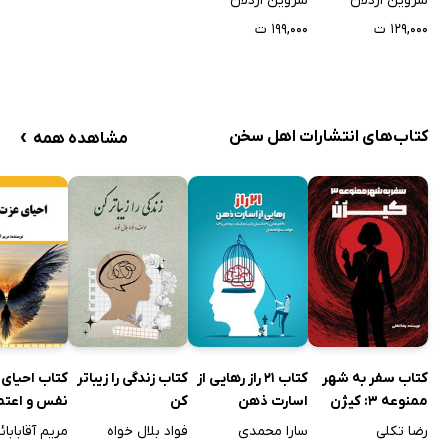
شروین اردلان
شروین اردلان
سازمانی در ایران
سازمانی در ایران
۱۲۹,۰۰۰ ت
۱۹۹,۰۰۰ ت
›
کتاب‌های انتشارات اهل سخن
مشاهده همه
کتاب سفر به شهر
کتاب 21 راز رهایی از
کتاب زندگی را زیباتر
کتاب احیای
ممنوعه 3: کیژن
اسارت ذهن
کن
نفس و اعتما
نفس
رضا تکلی
سارا محمدی
فواد بلال خواه
مریم آقابابائ