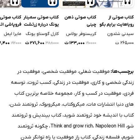
کتاب صوتی از
کتاب صوتی ذهن
کتاب صوتی سمینار
کتاب صوتی
رویاهایت برایم بگو
چینی
یونگ درباره زرتشت
فروپاشی اتح
نیچه
شوروی
سیدنی شلدون
کریستوفر بولاس
کارل گوستاو یونگ
مایرا ایمل
۲۶۵,۰۰۰ ت
۱۳۳,۰۰۰ ت
۲۷۱,۶۰۰ ت
۳۴,۴۰۰
۱۹۲۰۰۰
۳۸۸۰۰۰
۱۹۰۰۰۰
برچسب‌ها:
موفقیت شغلی
،
موفقیت شخصی
،
موفقیت در
زندگی شخصی و کاری
،
موفقیت در زندگی
،
کسب ثروت
،
توسعه
فردی
،
موفقیت در کسب و کار
،
مجموعه خلاصه برترین کتاب
های دنیا انتشارات مات
،
میکروکتاب
،
میکروبوک
،
ثروتمند شدن
،
کتاب با اندیشه خود ثروتمند شوید
،
کتاب بیندیش و ثروتمند
شو
،
Napoleon Hill
،
Think and grow rich
،
چگونه ثروتمند
شویم
،
فلسفه زندگی
،
کتاب راز موفقیت یا راه توانگر شدن