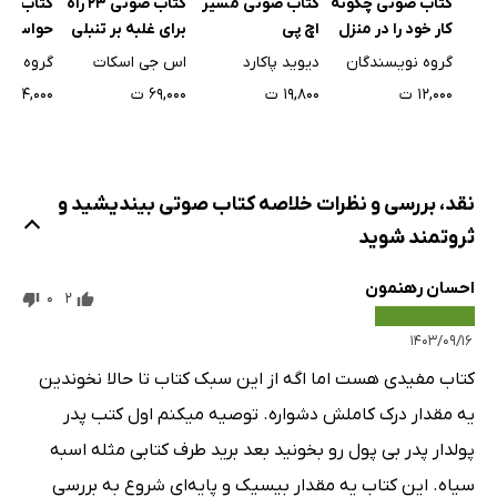
کتاب صوتی مسیر
کتاب صوتی چگونه
کتاب صوتی 23 راه
کتاب صو
اچ پی
کار خود را در منزل
برای غلبه بر تنبلی
حواس‌پرتی
انجام دهیم؟
از بین بب
دیوید پاکارد
گروه نویسندگان
اس جی اسکات
گروه نو
۱۹,۸۰۰ ت
۱۲,۰۰۰ ت
۶۹,۰۰۰ ت
۱۴,۰۰۰ ت
نقد، بررسی و نظرات خلاصه کتاب صوتی بیندیشید و
ثروتمند شوید
احسان رهنمون
0
2
۱۴۰۳/۰۹/۱۶
کتاب مفیدی هست اما اگه از این سبک کتاب تا حالا نخوندین
یه مقدار درک کاملش دشواره. توصیه میکنم اول کتب پدر
پولدار پدر بی پول رو بخونید بعد برید طرف کتابی مثله اسبه
سیاه. این کتاب یه مقدار بیسیک و پایه‌ای شروع به بررسی