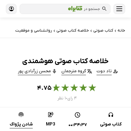
جستجو در
خانه
کتاب‌ صوتی
خلاصه کتاب صوتی
روانشناسی و موفقیت
›
›
›
خلاصه کتاب صوتی هوشمندی
تاد دوت
گروه مترجمان
محسن زرآبادی پور
★
★
★
★
★
۴.۷۵
۴ رای
۱ نظر
●
کتاب صوتی
MP3
شادن پژواک
00:34:37