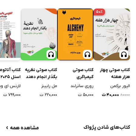
۵۰٪
کتاب صوتی چهار
کتاب صوتی
کتاب صوتی نظریه
کتاب آناتوم
هزار هفته
کیمیاگری
بگذار انجام دهند
ا
اول
الیور برکمن
روری ساترلند
مل رابینز
لارنس ای و
۴۰,۰۰۰ ت
۵۰,۰۰۰ ت
۲۲۰,۰۰۰ ت
۷۹۹,۰۰۰ ت
۸۰۰۰۰
›
کتاب‌های شادن پژواک
مشاهده همه