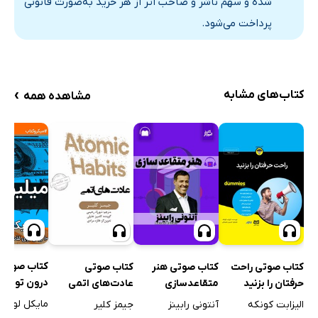
شده و سهم ناشر و صاحب اثر از هر خرید به‌صورت قانونی
پرداخت می‌شود.
›
کتاب‌های مشابه
مشاهده همه
کتاب صوتی 
کتاب صوتی راحت
کتاب صوتی هنر
کتاب صوتی
در
حرفتان را بزنید
متقاعدسازی
عادت‌های اتمی
برای لذت برد
مایکل لوبو
الیزابت کونکه
آنتونی رابینز
جیمز کلیر
پول و زمان‌ت