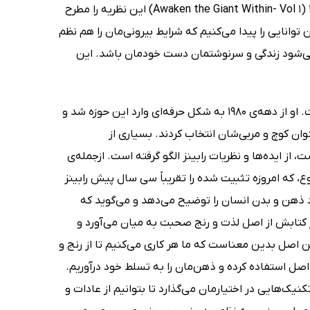
معتقد است این همان نیروی کنترل ماست. او در کتاب صوتی بیداری غول درون 1 (Awaken the Giant Within- Vol 1) این نظریه را مطرح
 توانایی را پیدا می‌کنیم که شرایط بیرونی‌مان را هم نظم
 می‌شود زندگی و سرنوشتمان دست خودمان باشد. این
آنتونی رابینز یکی از بهترین و سرشناس‌ترین کوچ‌های زندگی و موفقیت در دنیاست. او از دهه‌ی 1980 به شکل حرفه‌ای وارد این حوزه شد و
وان کوچ و مربی‌شان انتخاب کردند. بسیاری از
 از ایده‌ها و نظریات رابینز الگو گرفته است. ازجمله‌ی
که امروزه تثبیت‌ شده را تقریباً سی سال پیش رابینز
د. او در کتاب صوتی بیداری غول درون 1، شیوه‌ی کارکرد ذهن و بدن انسان را توضیح می‌دهد و می‌گوید که
ز در کتابش از اصل لذت و رنج صحبت به میان می‌آورد و
اصل بدین معناست که ما هر کاری می‌کنیم تا از رنج و
ن اصل استفاده کرده و ذهن‌مان را به تسلط خود درآوریم.
کنیک‌هایی در اختیارمان می‌گذارد تا بتوانیم از عادات و