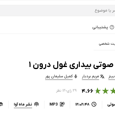
پشتیبانی
یت شخصی
صوتی بیداری غول درون 1
بینز
مریم بردبار
کمیل سلیمان پور
★
★
۴.۶۶
۲۹ رای
۱۲ نظر
●
نشر ماه آوا
وتی
12:02:48
MP3