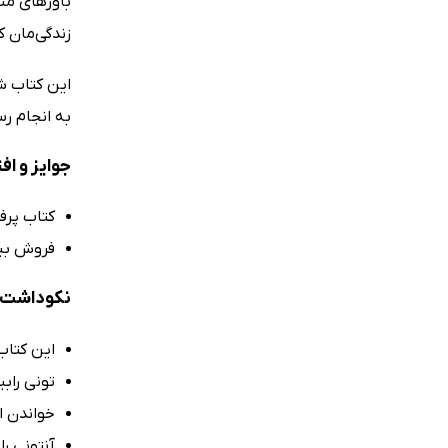
باورهای من
زندگی‌مان ک
این کتاب ش
به انجام ر
جوایز و اف
کتاب پرف
فروش بیش از 1 
نکوداشت‌ه
این کتاب
تونی رابی
خواندن ا
آنتونی را