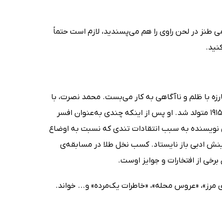
ی طنز در لحن راوی را هم می‌پسندید، لازم است حتماً
نید.
رزه با ظلم و ناآگاهی به کار می‌بست. محمد نصرت، با
نام هنری عزیز نسین، از برجسته‌ترین و مشهورترین‌ داستان‌نویسان ترک، در سال 1915 متولد شد. او پس از اینکه چندی به‌عنوان افسر
ین نویسنده به سبب انتقادات تندی که نسبت به اوضاع
رینش ادبی باز نایستاد. کسب نخل طلا در مسابقه‌ی
برخی از افتخارات و جوایز اوست.
وی مرز»، «عروس محله»، «خاطرات یک‌مرده» و... خواند.