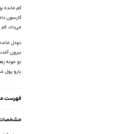
کم مانده ب
گارسون داد.
می‌داد، کم 
دودل مانده
بیرون آمدند
تو خونه زهر
یارو پول غذ
فهرست مط
نمونه
مشخصات 