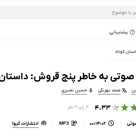
پشتیبانی
ستان کوتاه
صوتی به خاطر پنج قروش: داستان 
ین
صمد بهرنگی
حسین نصیری
★
★
۴.۳۳
۳ رای
۲ نظر
●
انتشارات گیوا
وتی
00:14:02
MP3