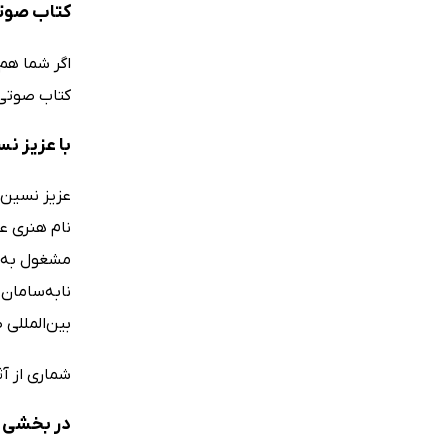
کتاب صوتی
اگر شما هم 
کتاب صوتی 
با عزیز ن
عزیز نسین ن
مشغول به ک
نابه‌سامان 
بین‌المللی 
شماری از آث
در بخشی ا