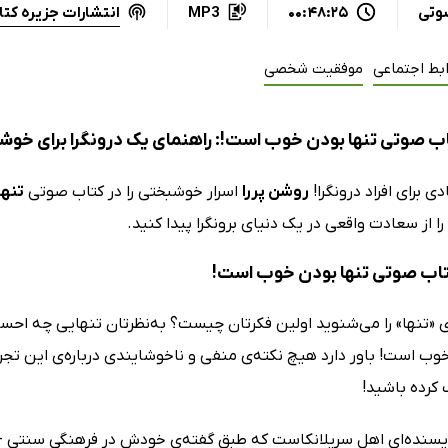
انتشارات جزیره کت
وتی
00:48:25
MP3
بط اجتماعی
موفقیت شخصی
ب صوتی تنها بودن خوب است!: راهنمای یک درونگرا برای خوشب
ی برای افراد درونگرا!
روشن پررا
اسرار خوشبختی را در کتاب صوتی
تنه
ا از سعادت واقعی در یک دنیای برونگرا پیدا کنید.
کتاب صوتی تنها بودن خوب است!
ی «تنها» را می‌شنوید اولین فکرتان چیست؟ به‌نظرتان تنهایی چه احس
وب است! باور دارد هیچ نکته‌ی منفی و ناخوشایندی درباره‌ی این تجر
ب کرده باشید!
نویسنده‌ای اهل سریلانکاست که طبق گفته‌ی خودش در فرهنگی سنتی - ج