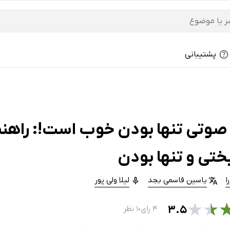
پشتیبانی
صوتی تنها بودن خوب است!: راهنما
تی و تنها بودن
ا
یاسین قاسمی بجد
لیلا ولی پور
★
★
۳.۵
۴ رای
۱ نظر
●