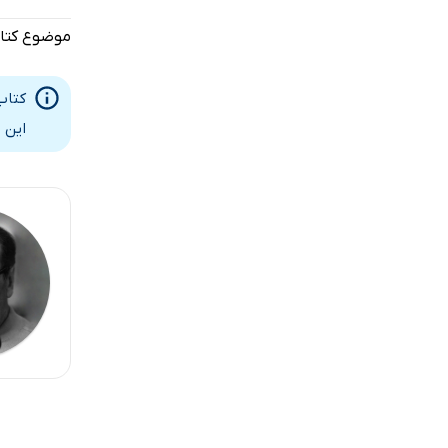
بخش ششم 
موضوع کتا
بخش ششم 
کتاب
بخش هفتم
این 
بخش هشت