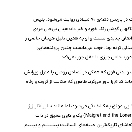
ماجراهای این کتاب صوتی که هفتاد و سومین جلد از مجموعه‌ی کارآگاه مگره است در پاریس دهه‌ی 70 میلادی روایت می‌شود. پلیس
اگهان گوشی زنگ خورد و خبر داد: «بدن بی‌جان مردی
ره اتفاق جدیدی نیست و او به همین دلیل هیجان خاصی را
سیدگی کرده بود، خوب می‌دانست چنین پرونده‌هایی
ن مورد خاص چیزی با عقل جور نمی‌آمد.
 و بدنی قوی که همگی در تضادی روشن با منزل ویرانش
اید کدام را باور می‌کرد: ظاهری که حکایت از ثروت و رفاه
ایی موفق به کشف آن می‌شود، اما مانند سایر آثار ژرژ
سینمون این قصه تنها روایتی از یک معمای ساده نیست. رمان مگره و مرد تنها (Maigret and the Loner) یک واکاوی عمیق در ذات
 تماشای تاریک‌ترین جنبه‌های انسانیت بنشینیم و ببینیم