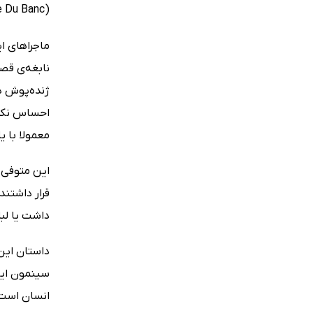
(Maigret Et I'homme Du Banc) مشاهده کرد.
نابغه‌ی قصه
ژنده‌پوش در
احساس نکرد
معمولا با ی
این متوفی 
قرار داشتند
داشت یا لب
داستان این 
انسان است ک