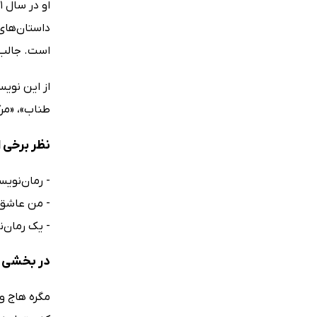
است. جالب است بدانید این نوی
از این نویس
طناب»، «مرگ
نظر برخی ا
- رمان‌نویس
- من عاشق م
- یک رمان‌ن
در بخشی ا
مگره هاج و 