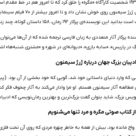
او در سال 1931 شخصیت کارآگاه «مگره» را خلق کرد که تا امروز هم در خط مق
سنده‌ی پرکار 192 رمان، 158 داستان کوتاه، چند زندگی نامه و تعداد زیادی گزارش تالیف کرد.
نده پرکار آثار متعددی به زبان فارسی ترجمه شده‌ که از آن‌ها می‌توان ب
 در پاریس»، «سابه بازی»، «دیوانه‌ای در شهر» و «مشتری شنبه‌ها» اشار
دیبان بزرگ جهان درباره ژرژ سیمنون
ی که وارد دنیای داستانی خود شد، گویی که خود بخشی از آن بود. (پیت
طالعه آثار سیمنون هستم. او مرا وادار می‌کند به آثار چخوف فکر کنم.
ویس بزرگ، شاید بتوان گفت بزرگ‌ترین و بهترین رمان‌نویسی که ادبیات
ز کتاب صوتی مگره و مرد تنها می‌شنویم
واج مانده بود، بیش از همه به خاطر چهره مردی که روی آن تخت فلزی 