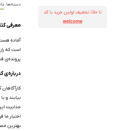
دسته‌ها:
داس
تا ۵۰٪ تخفیف اولین خرید با کد
welcome
معرفی کتا
آماده هستی
است که رازه
پرونده‌ی قت
درباره‌ی ک
کارآگاهان ک
بیابند و با
جذابیت این
اختیار ما ق
بهترین مصد