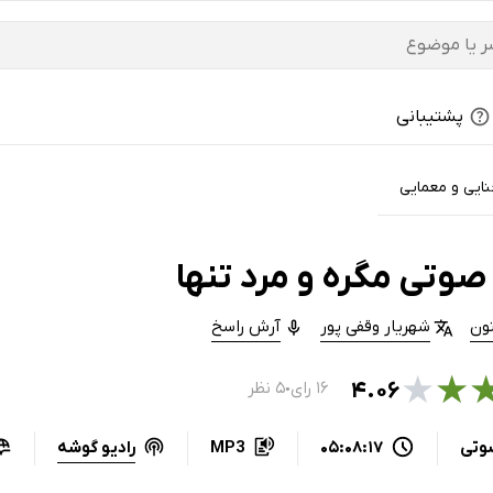
پشتیبانی
ایی و معمایی
صوتی مگره و مرد تنها
ون
شهریار وقفی پور
آرش راسخ
★
★
۴.۰۶
۱۶ رای
۵ نظر
●
رادیو گوشه
وتی
05:08:17
MP3