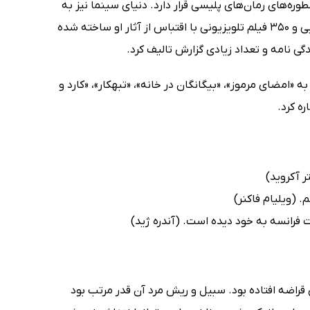
دم اسطوره‌های رمان‌های پلیسی قرار دارد. دنیای سینما نیز به
داستان‌های ژرژ سیمنون روی خوش نشان داد و تا امروز بیشتر از 70 فیلم سینمایی و 350 فیلم تلویزیونی با اقتباس از آثار او ساخته شده
ه «امضای مرموز»، «بیگانگان در خانه»، «تبهکار»، «کارد و
ه کرد.
ر آکروید)
 (ویلیام فاکنر)
 فرانسه به خود دیده است. (آندره ژید)
قراضه افتاده بود. سبیل و ریش مرد آن قدر مرتب بود