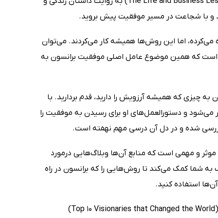
کتاب درس‌های زندگی و کسب و کار از ریچارد برانسون (The Life and Business Lessons of Richard Branson) به روایت داستان زندگی و
ید و با شجاعت در مسیر موفقیت پیش بروید.
می‌کرده، اما این روش‌ها همیشه کار می‌کردند. می‌توان
ست که همین موضوع عامل اصلی موفقیت برانسون به
 به چیزی که همیشه آرزویش را دارید، قدم بردارید. با
 می‌شود و دستورالعمل‌های او برای رسیدن به موفقیت را
ن بررسی شده و در دل آن درسی مهم نهفته است.
 موثر و مهمی است که منابع آن‌ها وبلاگ‌هایی درمورد
ه شما کمک می‌کند تا روش‌هایی را که برانسون در راه
آن‌ها استفاده کنید.
گفتنی است کتاب حاضر قسمتی از کتاب «10 چهرۀ رویایی که جهان را تغییر دادند» (Top 10 Visionaries that Changed the World)