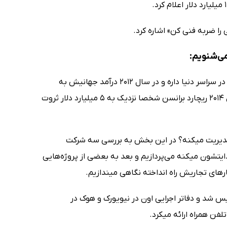
 را ضربه فنی کن» اشاره کرد.
می‌شنویم:
ماجرای گروه ویرجین داستان یه موفقیت جهانیه. این گروه پنجاه هزار نفر کارمند در سراسر دنیا داره و در سال 2012 درآمد جهانیش به
بیشتر از 24 میلیارد دلار رسید. طبق فهرست ثروتمندترین‌های مجلهٔ فوربز در سال 2014 ریچارد برانسن شخصا نزدیک به 5 میلیارد دلار ثروت
 مدیریت میکنه؟ در این بخش به بررسی سه شرکت
ایتشون میکنه می‌پردازیم و بعد به بعضی از پروژه‌هایی
کارهای تجاریش راه انداخته نگاهی میندازیم.
گل سرسبد برندهای ویرجین بود. ویرجین مدیا که در سال 2006 تاسیس شد و دفاتر اجرایی اون در نیویورک و هوک در
فن همراه ارائه میکرد.