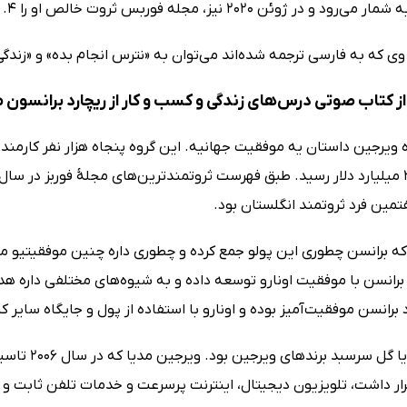
 ژوئن 2020 نیز، مجله فوربس ثروت خالص او را 4. 1 میلیارد دلار اعلام کرد.
 وی که به فارسی ترجمه شده‌اند می‌توان به «نترس انجام بده» و «زندگی
ز کتاب صوتی درس‌های زندگی و کسب و کار از ریچارد برانسون 
مین فرد ثروتمند انگلستان بود.
که برانسن چطوری این پولو جمع کرده و چطوری داره چنین موفقیتیو
برانسن با موفقیت اونارو توسعه داده و به شیوه‌های مختلفی داره هد
 برانسن موفقیت‌آمیز بوده و اونارو با استفاده از پول و جایگاه سایر 
ویرجین مدیا 
ار داشت، تلویزیون دیجیتال، اینترنت پرسرعت و خدمات تلفن ثابت و تل