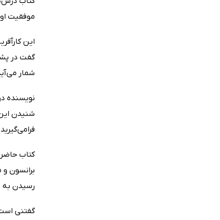
موفقیت او 
این کارآفری
گفت در پش
شمار می‌آید
نویسنده در 
شنیدن این ک
فرامی‌گیری
کتاب حاضر ر
برانسون و 
رسیدن به مو