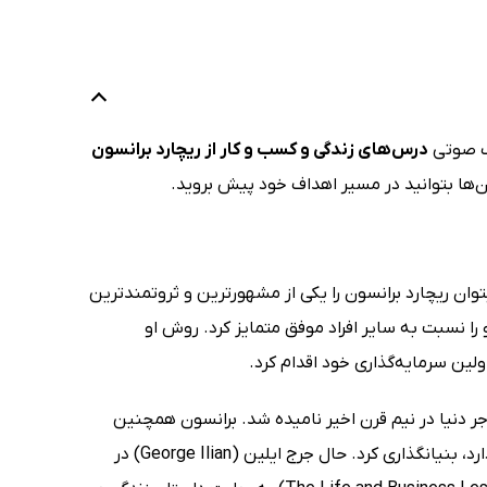
ب صوتی
درس‌های زندگی و کسب و کار از ریچارد برانسون
‌ها بتوانید در مسیر اهداف خود پیش بروید.
ان ریچارد برانسون را یکی از مشهورترین و ثروتمندترین
 را نسبت به سایر افراد موفق متمایز کرد. روش او
ین سرمایه‌گذاری خود اقدام کرد.
سین‌شده‌ترین تاجر دنیا در نیم قرن اخیر نامیده شد. برانسون همچنین
شرکت‌های مشهور «ویرجین» را که حالا در بیش از 400 کشور در سراسر دنیا وجود دارد، بنیانگذاری کرد. حال جرج ایلین (George Ilian) در