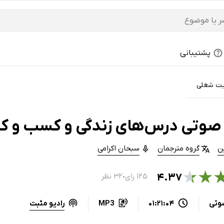
پشتیبانی
ت شغلی
صوتی درس‌های زندگی و کسب و کار 
ن
گروه مترجمان
سبحان اکرامی
★
★
۴.۳۷
۱۲۵ رای
۳۲ نظر
●
رادیو مثبت
وتی
01:21:04
MP3