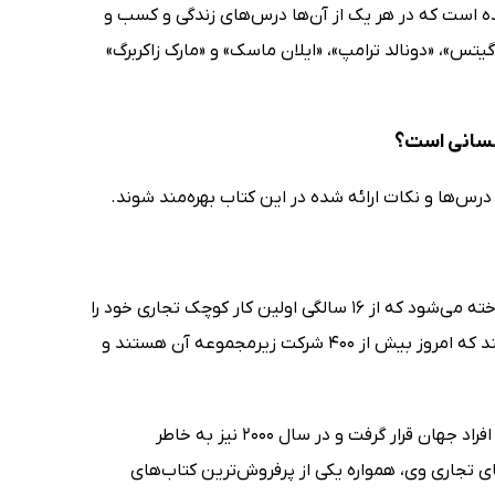
هرۀ برتر آورده شده است که در هر یک از آن‌ها درس‌های زندگی و کسب و
 گیتس»، «دونالد ترامپ»، «ایلان ماسک» و «مارک زاکربرگ»
کسانی است؟
درس‌ها و نکات ارائه شده در این کتاب بهره‌مند شوند.
این تاجر و سرمایه‌گذار برجسته انگلیسی به عنوان فردی موفق در سراسر دنیا شناخته می‌شود که از 16 سالگی اولین کار کوچک تجاری خود را
آغاز کرد. او در دهه هفتاد میلادی موفق شد گروه شرکت‌های ویرجین را تاسیس کند که امروز بیش از 400 شرکت زیرمجموعه آن هستند و
ریچارد برانسون (Richard Branson) در سال 2007 در لیست 100 تایی تاثیرگذارترین افراد جهان قرار گرفت و در سال 2000 نیز به خاطر
های تجاری وی، همواره یکی از پرفروش‌ترین کتاب‌های