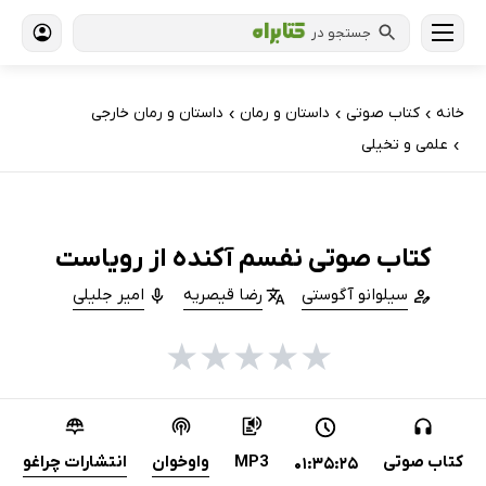
جستجو در
خانه
کتاب‌ صوتی
داستان و رمان
داستان و رمان خارجی
›
›
›
علمی و تخیلی
›
کتاب صوتی نفسم آکنده از رویاست
سیلوانو آگوستی
رضا قیصریه
امیر جلیلی
★
★
★
★
★
کتاب صوتی
MP3
واوخوان
انتشارات چراغو
01:35:25