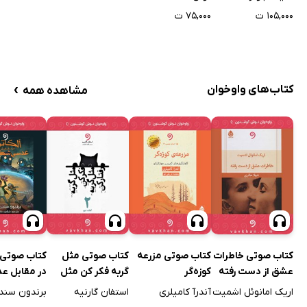
۱۰۵,۰۰۰ ت
۷۵,۰۰۰ ت
›
کتاب‌های واوخوان
مشاهده همه
کتاب صوتی خاطرات
کتاب صوتی مزرعه
کتاب صوتی مثل
کتاب صوتی آ
عشق از دست رفته
کوزه‌گر
گربه فکر کن مثل
در مقابل ع
گربه رفتار کن - جلد
شکسته
اریک امانوئل اشمیت
آندرآ کامیلری
استفان گارنیه
برندون سند
دوم