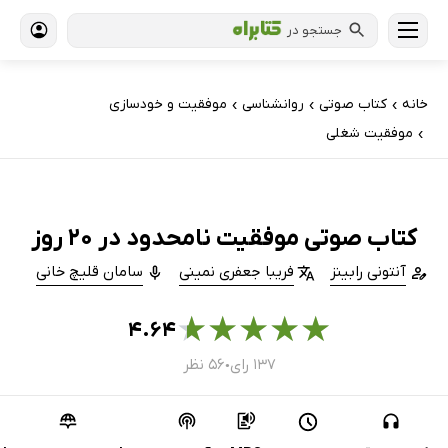
جستجو در
خانه
کتاب‌ صوتی
روانشناسی
موفقیت و خودسازی
›
›
›
موفقیت شغلی
›
کتاب صوتی موفقیت نامحدود در 20 روز
آنتونی رابینز
فریبا جعفری نمینی
سامان قلیچ خانی
★
★
★
★
★
۴.۶۴
۱۳۷ رای
۵۶ نظر
●