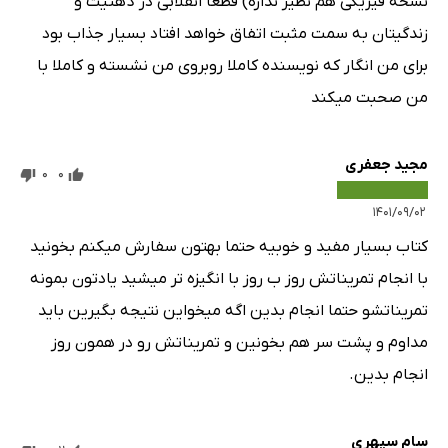
نسخه فیزیکی هم نظیر نداره) قطعا انقلابی در ذهنیت و
زندگیتان به سمت مثبت اتفاق خواهد افتاد بسیار جذاب بود
برای من انگار که نویسنده کاملا روبروی من نشسته و کاملا با
من صحبت میکند
مجید جعفری
0
0
۱۴۰۱/۰۹/۰۲
کتاب بسیار مفید و خوبیه حتما بهتون سفارش میکنم بخونید
با انجام تمریناتش روز ب روز با انگیزه تر میشید یادتون بمونه
تمریناتشو حتما انجام بدین اگه میخواین نتیجه بگیرین باید
مداوم و پشت سر هم بخونین و تمریناتش رو در همون روز
انجام بدین.
سام سپهری