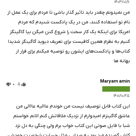
۱۴۰۳/۰۱/۱۱
من نمیدونم چقدر باید تاثیر گذار باشی تا مردم برای یک عمل از
نام تو استفاده کنند، من در یک پادکست شنیدم که مردم
امریکا برای اینکه یک کار سخت را شروع کنن میگن بیا گاگینگز
کنیم به نظرم همین کافیست برای تعریف دیوید گاگینگز شدیدا
کتاب‌ها و پادکست‌های ایشون رو توصیه میکنم برای فرار از
بهانه ها
Maryam amin
0
5
۱۴۰۱/۱۰/۲۵
این کتاب قابل توصیف نیست من خوندم عاالیه عااالی من
عاشق گاگینزم امیدوارم از نزدیک ملاقاتش کنم الانم خواستم
شبا با فایل صوتی این کتاب خواب برم ولی چنگی به دل نزد
کاش گوینده مرد بود یه صدایی مثل جسارت شخصیت خودش،