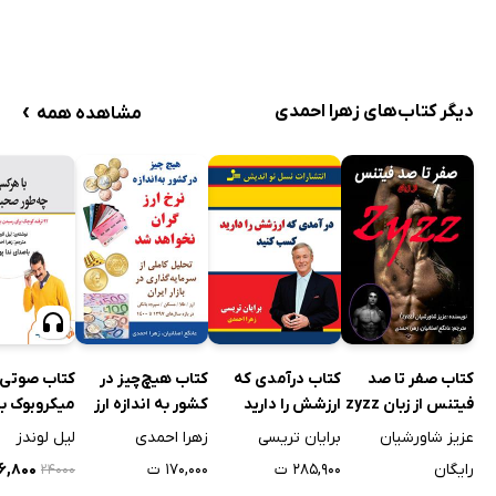
›
دیگر کتاب‌های زهرا احمدی
مشاهده همه
کتاب صفر تا صد
کتاب درآمدی که
کتاب هیچ‌چیز در
کتاب صوتی
فیتنس از زبان zyzz
ارزشش را دارید
کشور به اندازه ارز
میکروبوک با
کسب کنید
گران نخواهد شد!
کسی چه طو
عزیز شاورشیان
برایان تریسی
زهرا احمدی
لیل لوندز
صحبت کنیم
رایگان
۲۸۵,۹۰۰ ت
۱۷۰,۰۰۰ ت
۱۶,۸۰۰ 
۲۴۰۰۰