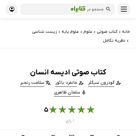
جستجو در
خانه
کتاب‌ صوتی
علوم
علوم پایه
زیست شناسی
›
›
›
›
نظریه تکامل
›
کتاب صوتی ادیسه انسان
گودرون سیگلر
مانفرد بائور
سلامت رنجبر
سلمان ظاهری
★
★
★
★
★
۵
۱ رای