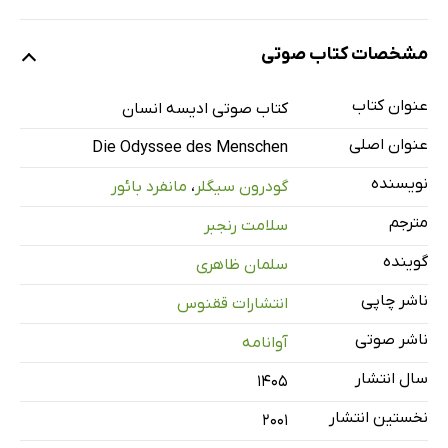
نمونه‌ی یک
مشخصات کتاب صوتی
عنوان کتاب
کتاب صوتی ادیسه انسان
نمونه‌ی دو
عنوان اصلی
Die Odyssee des Menschen
نویسنده
گودرون سیگلر
،
مانفرد بائور
معرفی و پیشگفتار
18 دقیقه
مترجم
سلامت رنجبر
فصل اول: آفریقا ـ آغاز آغازها ـ قسمت اول
57 دقیقه
گوینده
سلمان ظاهری
فصل اول ـ قسمت دوم
64 دقیقه
ناشر چاپی
انتشارات ققنوس
فصل اول ـ قسمت سوم
68 دقیقه
ناشر صوتی
آوانامه
فصل اول ـ قسمت چهارم
66 دقیقه
سال انتشار
۱۴۰۵
فصل دوم: اروپا ـ بخش اول: خروج از آفریقا
13 دقیقه
نخستین انتشار
2001
فصل دوم ـ بخش دوم: نخستین اروپاییان ـ قسمت اول
59 دقیقه