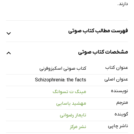
دارند.
فهرست مطالب کتاب صوتی
نمونه
مشخصات کتاب صوتی
عنوان کتاب
معرفی و پیشگفتار
کتاب صوتی اسکیزوفرنی
48 دقیقه
عنوان اصلی
Schizophrenia: the facts
یک: اسکیزوفرنی چیست؟ (سوءتفاهم‌های متداول)
28 دقیقه
نویسنده
مینگ ت تسوانگ
دو: آنچه اسکیزوفرنی نیست
11 دقیقه
مترجم
مهشید یاسایی
سه: اسکیزوفرنی تا چه حد شایع است؟
13 دقیقه
گوینده
تایماز رضوانی
چهار: آیا اسکیزوفرنی ارثی است؟
19 دقیقه
ناشر چاپی
نشر مرکز
پنج: عوامل محیطی
19 دقیقه