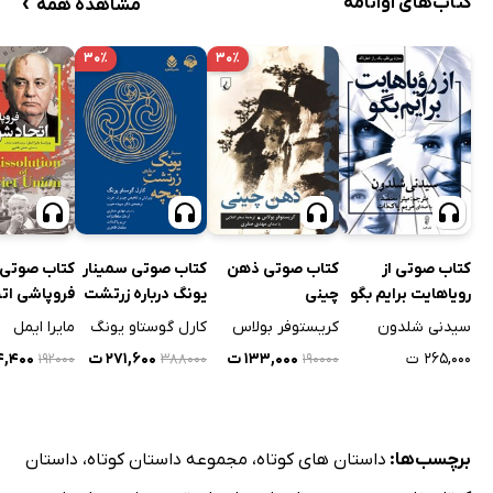
›
کتاب‌های آوانامه
مشاهده همه
۳۰٪
۳۰٪
کتاب صوتی از
کتاب صوتی ذهن
کتاب صوتی سمینار
کتاب صوتی
رویاهایت برایم بگو
چینی
یونگ درباره زرتشت
فروپاشی اتح
نیچه
شوروی
سیدنی شلدون
کریستوفر بولاس
کارل گوستاو یونگ
مایرا ایمل
۲۶۵,۰۰۰ ت
۱۳۳,۰۰۰ ت
۲۷۱,۶۰۰ ت
۳۴,۴۰۰
۱۹۲۰۰۰
۳۸۸۰۰۰
۱۹۰۰۰۰
برچسب‌ها:
داستان های کوتاه
،
مجموعه داستان کوتاه
،
داستان