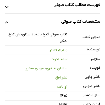
فهرست مطالب کتاب صوتی
نمونه‌ی یک
مشخصات کتاب صوتی
کتاب صوتی گنج نامه: داستان‌های گنج
عنوان کتاب
نمونه‌ی دو
نمکی
نویسنده
ویلیام فاکنر
مترجم
احمد اخوت
نمونه‌ی سه
گوینده
سلمان ظاهری
،
مهدی صفری
معرفی ـ سرآغاز و گاهشمار زندگی ویلیام فاکنر
18 دقیقه
ناشر چاپی
نشر افق
گنج نمکی
12 دقیقه
ناشر صوتی
آوانامه
گنج ـ قسمت اول
5 دقیقه
سال انتشار
۱۴۰۵
گنج ـ قسمت دوم
29 دقیقه
فرمت کتاب