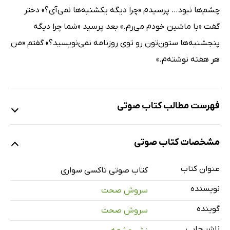
چشم‌ها نبود… پرسیدم «چرا دیگه یکشنبه‌ها نمی‌آی؟» دختر
گفت «با ماشین خودم می‌رم.» بعد پرسید «شما چرا دیگه
پنجشنبه‌ها ستون‌تون رو توی روزنامه نمی‌نویسید؟» گفتم «من
هر هفته نوشته‌م.»
فهرست مطالب کتاب صوتی
نمونه
مشخصات کتاب صوتی
عنوان کتاب
معرفی
کتاب صوتی تاکسی سواری
1 دقیقه
نویسنده
سروش صحت
قسمت اول
17 دقیقه
گوینده
سروش صحت
قسمت دوم
19 دقیقه
ناشر چاپی