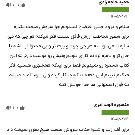
حمید حاجمرادی
0
0
۱۴۰۵/۰۴/۱۴
سلام و درود خیلی افتضاح نمیدونم چرا سروش صحت یکذره
برای شعور مخاطب ارزش قائل نیست فکر میکنه هر چی که می
سازه یا می نویسه هر چی چرت و پرت تر و بی محتوا تر باشه با
حال تر و بامزه تره نه کارای تلویوزونیش رو دوست دارم نه این
کتاب مسخره رو نمیدونم فقط برای اینکه همشهری هستیم فکر
میکنم ببینم این دفعه دیگه چیکار کرده ولی بازم نامید میشم
به قول اصفهانی ها خدا خوبش کنه
منصوره الوند آذری
1
0
۱۴۰۵/۰۴/۱۴
برای قلم زیبا و شیوا جناب سروش صحت هیچ نظری نمیشه داد