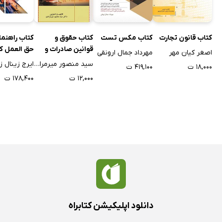
کتاب ﻗﺎﻧﻮن ﺗﺠﺎرت
کتاب حقوق و
کتاب مکس تست
کتاب راهنما
قوانین صادرات و
حق العمل ک
اصغر کیان مهر
مهرداد جمال ارونقی
واردات
گمرک
سید منصور میرمرادی
ایرج زینال ز
۱۸,۰۰۰ ت
۴۱۹,۱۰۰ ت
۱۲,۰۰۰ ت
۱۷۸,۴۰۰ ت
دانلود اپلیکیشن کتابراه