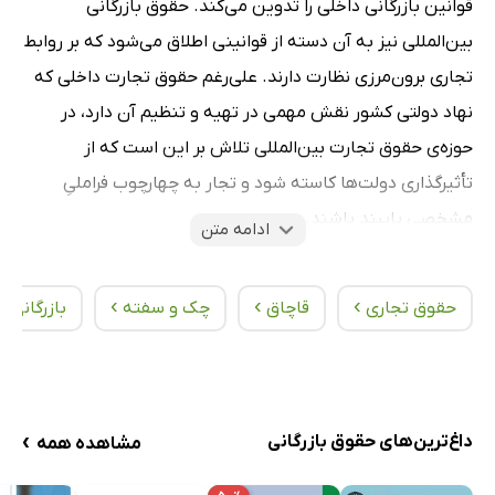
قوانین بازرگانی داخلی را تدوین می‌کند. حقوق بازرگانی
بین‌المللی نیز به آن دسته از قوانینی اطلاق می‌شود که بر روابط
تجاری برون‌مرزی نظارت دارند. علی‌رغم حقوق تجارت داخلی که
نهاد دولتی کشور نقش مهمی در تهیه و تنظیم آن دارد، در
حوزه‌ی حقوق تجارت بین‌المللی تلاش بر این است که از
تأثیرگذاری دولت‌ها کاسته شود و تجار به چهارچوب فراملیِ
مشخصی پایبند باشند.
ادامه متن
اهمیت مطالعه‌ی کتاب‌های حقوق بازرگانی
›
›
›
حقوق تجاری
قاچاق
چک و سفته
بازرگانی ب
با توجه به گستردگی حوزه‌ی تجارت و قوانین و تبصره‌هایی که بر
این عرصه حاکم است، آشنایی با مفاهیم اساسی حقوق تجارت
و بازرگانی و شناخت قوانین آن، شما را از گرفتار شدن در دعاوی
›
داغ‌ترین‌های حقوق بازرگانی
حقوقی مصون می‌دارد. بی‌شک هر تصمیمی در حوزه‌ی تجارت و
مشاهده همه
دنیای کسب‌وکار می‌تواند اثر ویژه‌ی خود را بر اداره‌ی آن تجارت