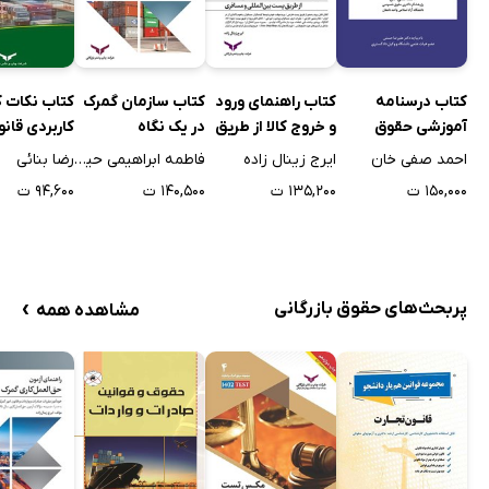
کتاب درسنامه
کتاب راهنمای ورود
کتاب سازمان گمرک
کتاب نکات ک
آموزشی حقوق
و خروج کالا از طریق
در یک نگاه
کاربردی قان
تجارت 1
همراه مسافر و
گمرک مصوب 90
احمد صفی خان
ایرج زینال زاده
فاطمه ابراهیمی حیدرلو
رضا بنائی
پست بین‌ الملل
۱۵۰,۰۰۰ ت
۱۳۵,۲۰۰ ت
۱۴۰,۵۰۰ ت
۹۴,۶۰۰ ت
›
پربحث‌های حقوق بازرگانی
مشاهده همه