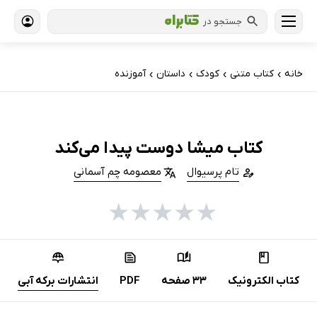
جستجو در
خانه
کتاب‌ متنی
کودک
داستان
آموزنده
›
›
›
›
کتاب میشا دوست پیدا می‌کند
تام پرسیوال
معصومه چم آسمانی
★
★
★
★
★
کتاب الکترونیک
33 صفحه
PDF
انتشارات برکه آبی