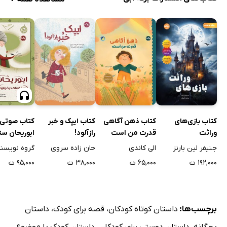
کتاب بازی‌های
کتاب ذهن آگاهی
کتاب ایپک و خبر
کتاب صوتی
وراثت
قدرت من است
رازآلود!
ابوریحان ستا
خوارزم
جنیفر لین بارنز
الی کاندی
حان زاده سروی
گروه نویسن
۱۹۲,۰۰۰ ت
۶۵,۰۰۰ ت
۳۸,۰۰۰ ت
۹۵,۰۰۰ ت
برچسب‌ها:
داستان کوتاه کودکان
،
قصه برای کودک
،
داستان
بچگانه
،
داستان دوستی برای کودکان
،
داستان کودک با موضوع