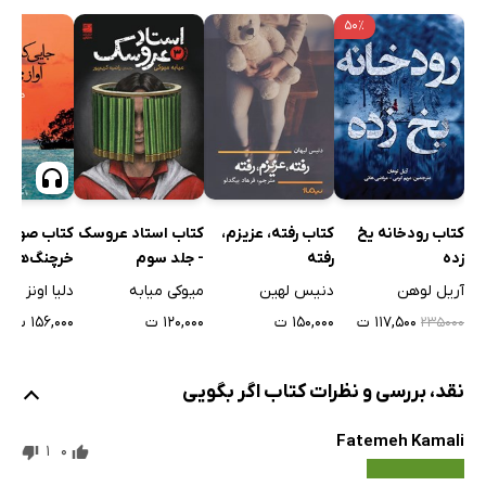
۵۰٪
کتاب رودخانه یخ
کتاب رفته، عزیزم،
کتاب استاد عروسک
کتاب صوتی 
زده
رفته
- جلد سوم
خرچنگ‌ها آوا
می‌خوانند
آریل لوهن
دنیس لهین
میوکی میابه
دلیا اونز
۱۱۷,۵۰۰ ت
۱۵۰,۰۰۰ ت
۱۲۰,۰۰۰ ت
۱۵۶,۰۰۰ ت
۲۳۵۰۰۰
نقد، بررسی و نظرات کتاب اگر بگویی
Fatemeh Kamali
1
0