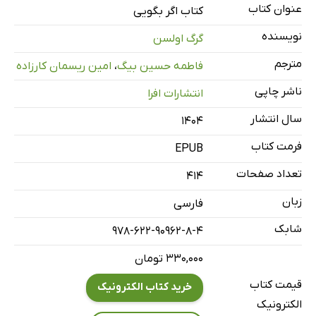
بخش یک: مادر - شلی
عنوان کتاب
کتاب اگر بگویی
بخش دو: خواهران - نیکی و سامی
نویسنده
گرگ اولسن
بخش سه: بهترین دوست - کتی
مترجم
فاطمه حسین بیگ
،
امین ریسمان کارزاده
بخش چهار: شوهر - دیو
ناشر چاپی
انتشارات افرا
بخش پنج: سپر بلا - ران
بخش شش: شانس - مک
سال انتشار
۱۴۰۴
بخش هفت: حقیقت - شین
فرمت کتاب
EPUB
سخن پایانی
تعداد صفحات
414
سخنان دکتر کاترین رامزلند
زبان
فارسی
قدردانی نویسنده
شابک
درباره‌ی نویسنده
978-622-90962-8-4
۳۳۰,۰۰۰ تومان
قیمت کتاب
خرید کتاب الکترونیک
الکترونیک