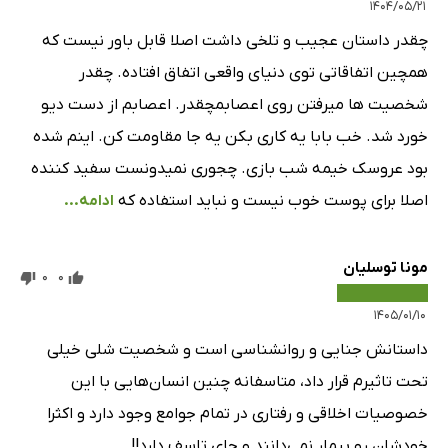
۱۴۰۴/۰۵/۲۱
چقدر داستان عجیب و تلخی داشت اصلا قابل باور نیست که
همچین اتفاقاتی توی دنیای واقعی اتفاق افتاده. چقدر
شخصیت ها میرفتن روی اعصابمچقدر. اعصابم از دست دیو
خورد شد. خب بابا یه کاری بکن یه جا مقاومت کن. اینم شده
بود عروسک خیمه شب بازی. چجوری نمیدونست سفید کننده
اصلا برای پوست خوب نیست و نباید استفاده که
ادامه...
مونا توسلیان
0
0
۱۴۰۵/۰۱/۱۰
داستانش جنایی و روانشناسی است و شخصیت شلی خیلی
تحت تاثیرم قرار داد، متاسفانه چنین انسان‌هایی با این
خصوصیات اخلاقی و رفتاری در تمام جوامع وجود دارد و اکثرا
خودشان رو بیمار نمی‌دانند و جای تاسف دارد!!