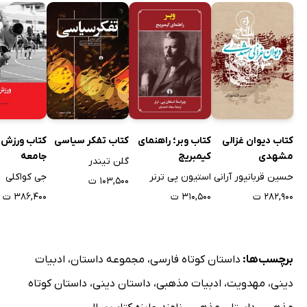
کتاب دیوان غزالی
کتاب وبر؛ راهنمای
کتاب تفکر سیاسی
کتاب ورزش 
مشهدی
کیمبریج
جامعه
گلن تیندر
حسین قربانپور آرانی
استیون پی ترنر
جی کواکلی
۱۰۳,۵۰۰ ت
۲۸۲,۹۰۰ ت
۳۱۰,۵۰۰ ت
۳۸۶,۴۰۰ ت
برچسب‌ها:
داستان کوتاه فارسی
،
مجموعه داستان
،
ادبیات
دینی
،
مهدویت
،
ادبیات مذهبی
،
داستان دینی
،
داستان کوتاه