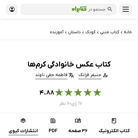
جستجو در
خانه
کتاب‌ متنی
کودک
داستان
آموزنده
›
›
›
›
کتاب عکس خانوادگی کرم‌ها
جنیفر فرانک
فاطمه حقی ناوند
★
★
★
★
★
۴.۸۸
۱۷ رای
۸ نظر
●
کتاب الکترونیک
36 صفحه
PDF
انتشارات کیوی