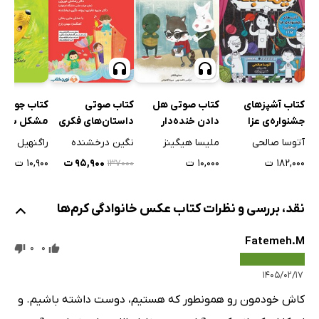
کتاب جوجه 
کتاب آشپزهای
کتاب صوتی هل
کتاب صوتی
مشکل سیب
جشنواره‌ی عزا
دادن خنده‌دار
داستان‌های فکری
(ببخشید! غذا)
نیست
برای کودکان ایرانی -
راگنهیل اسک
آتوسا صالحی
ملیسا هیگینز
نگین درخشنده
جلد اول
۱۰,۹۰۰ ت
۱۸۲,۰۰۰ ت
۱۰,۰۰۰ ت
۹۵,۹۰۰ ت
۱۳۷۰۰۰
نقد، بررسی و نظرات کتاب عکس خانوادگی کرم‌ها
Fatemeh.M
0
0
۱۴۰۵/۰۲/۱۷
کاش خودمون رو همونطور که هستیم، دوست داشته باشیم. و