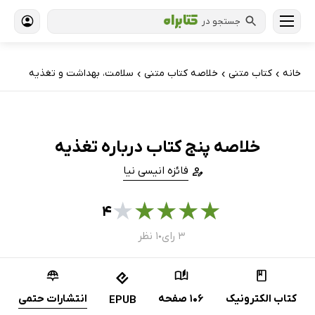
جستجو در
خانه
کتاب‌ متنی
خلاصه کتاب متنی
سلامت، بهداشت و تغذیه
›
›
›
خلاصه پنج کتاب درباره تغذیه
فائزه انیسی نیا
★
★
★
★
★
۴
۳ رای
۱ نظر
●
کتاب الکترونیک
106 صفحه
انتشارات حتمی
EPUB