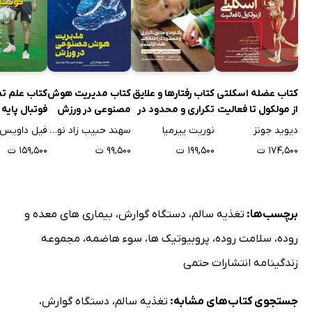
کتاب عضله اسکلتی
کتاب رفتارها و علایق
کتاب مدیریت هوش
کتاب علم تم
از مولکول تا فعالیت
تکراری و محدود در
مصنوعی در ورزش
فوتبال پایه
اختلالات طیف
دیوید جونز
نوریت ییرمیا
سهند حبیب زاد نوحیان
فیل داویس
اوتیسم
۱۷۴,۵۰۰ ت
۱۹۹,۵۰۰ ت
۹۹,۵۰۰ ت
۱۵۹,۵۰۰ ت
برچسب‌ها:
تغذیه سالم
،
دستگاه گوارش
،
بیماری های معده و
روده
،
سلامت روده
،
پروبیوتیک ها
،
سوء هاضمه
،
مجموعه
زندگینامه انتشارات حتمی
جستجوی کتاب‌های مشابه:
تغذیه سالم
،
دستگاه گوارش
،