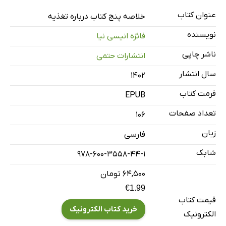
کتاب سوم: مغزساز
عنوان کتاب
خلاصه پنج کتاب درباره تغذیه
کتاب چهارم: منابع پروبیوتیک مصرف کنید.
نویسنده
فائزه انیسی نیا
کتاب پنجم: تناقض طول عمر
ناشر چاپی
انتشارات حتمی
سال انتشار
۱۴۰۲
فرمت کتاب
EPUB
تعداد صفحات
106
زبان
فارسی
شابک
978-600-3558-44-1
۶۴,۵۰۰ تومان
€1.99
قیمت کتاب
خرید کتاب الکترونیک
الکترونیک