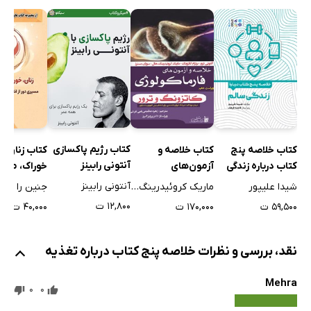
کتاب رژیم پاکسازی
کتاب خلاصه پنج
کتاب خلاصه و
کتاب زنان، خ
آنتونی رابینز
کتاب درباره زندگی
آزمون‌های
خوراک، معن
سالم
فارماکولوژی -
آنتونی رابینز
شیدا علیپور
ماریک کروئیدرینگ هال
جنین را
ویراست دهم
۱۲,۸۰۰ ت
۵۹,۵۰۰ ت
۱۷۰,۰۰۰ ت
۴۰,۰۰۰ ت
نقد، بررسی و نظرات خلاصه پنج کتاب درباره تغذیه
Mehra
0
0