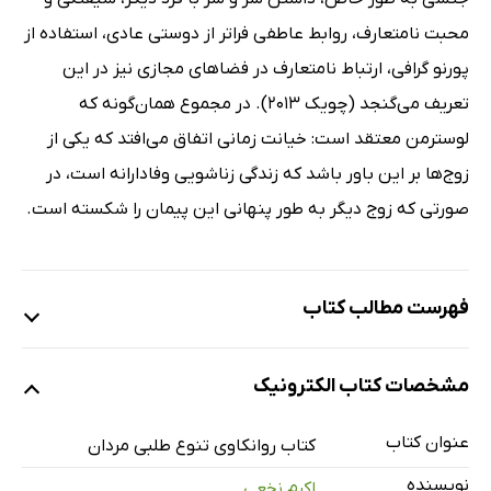
محبت نامتعارف، روابط عاطفی فراتر از دوستی عادی، استفاده از
پورنو گرافی، ارتباط نامتعارف در فضاهای مجازی نیز در این
تعریف می‌گنجد (چویک 2013). در مجموع همان‌گونه که
لوسترمن معتقد است: خیانت زمانی اتفاق می‌افتد که یکی از
زوج‌ها بر این باور باشد که زندگی زناشویی وفادارانه است، در
صورتی ‌که زوج دیگر به‌ طور پنهانی این پیمان را شکسته است.
فهرست مطالب کتاب
فصل اول: عشق و نفرت در زندگی زناشویی
مشخصات کتاب الکترونیک
فصل دوم: روانکاوی مردانگی و مردان
فصل سوم: روانکاوی ابژه عشق در مردان
عنوان کتاب
کتاب روانکاوی تنوع طلبی مردان
فصل چهارم: سفر به سرزمین عقده‌های روانی
نویسنده
اکرم نخعی