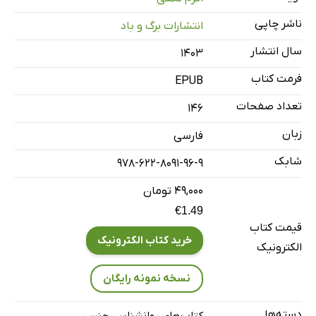
فصل پنجم: روانکاوی عقده تنوع‌طلبی مردان
ناشر چاپی
انتشارات برگ و باد
فصل ششم: درمان روانکاوانه مردان تنوع‌طلب
سال انتشار
۱۴۰۳
منابع
فرمت کتاب
EPUB
تعداد صفحات
146
زبان
فارسی
شابک
978-622-8091-96-9
۴۹,۰۰۰ تومان
€1.49
قیمت کتاب
خرید کتاب الکترونیک
الکترونیک
نسخه نمونه رایگان
دسته‌ها