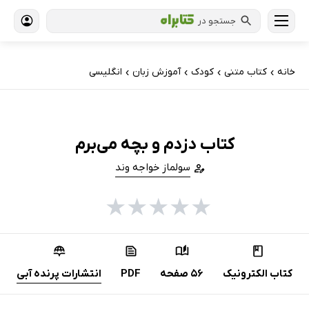
جستجو در
خانه
کتاب‌ متنی
کودک
آموزش زبان
انگلیسی
›
›
›
›
کتاب دزدم و بچه می‌برم
سولماز خواجه وند
★
★
★
★
★
کتاب الکترونیک
56 صفحه
PDF
انتشارات پرنده آبی