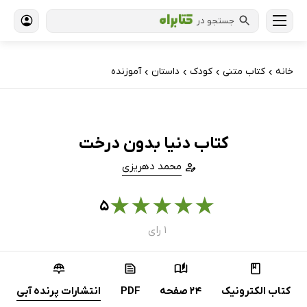
جستجو در
خانه
کتاب‌ متنی
کودک
داستان
آموزنده
›
›
›
›
کتاب دنیا بدون درخت
محمد دهریزی
★
★
★
★
★
۵
۱ رای
کتاب الکترونیک
24 صفحه
PDF
انتشارات پرنده آبی