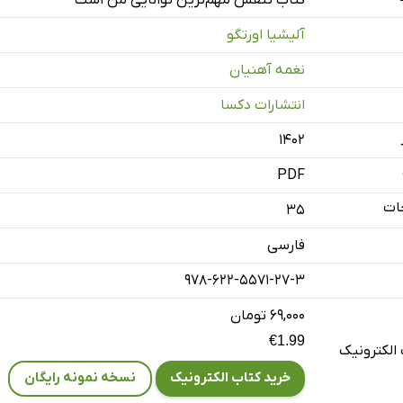
آلیشیا اورتگو
نغمه آهنیان
انتشارات دکسا
۱۴۰۲
PDF
ات
35
فارسی
978-622-5571-27-3
۶۹,۰۰۰ تومان
€1.99
الکترونیک
خرید کتاب الکترونیک
نسخه نمونه رایگان