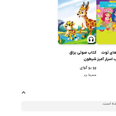
های توت
کتاب صوتی براق
شیطون
وو یو گوای
۱۰,۰۰۰ ت
ده است.