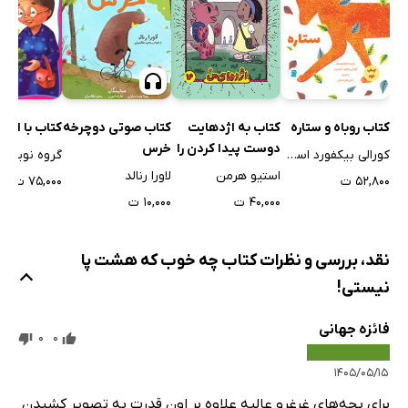
کتاب به اژدهایت
کتاب روباه و ستاره
کتاب صوتی دوچرخه
کتاب با ادب
دوست پیدا کردن را
خرس
کورالی بیکفورد اسمیت
گروه نویسن
یاد بده
استیو هرمن
لاورا رنالد
۵۲,۸۰۰ ت
۷۵,۰۰۰ ت
۴۰,۰۰۰ ت
۱۰,۰۰۰ ت
نقد، بررسی و نظرات کتاب چه خوب که هشت پا
نیستی!
فائزه جهانی
0
0
۱۴۰۵/۰۵/۱۵
برای بچه‌های غرغرو عالیه علاوه بر اون قدرت به تصویر کشیدن