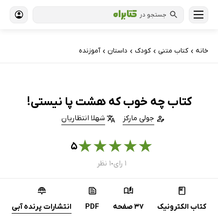
جستجو در
خانه
کتاب‌ متنی
کودک
داستان
آموزنده
›
›
›
›
کتاب چه خوب که هشت پا نیستی!
جولی مارکز
شهلا انتظاریان
★
★
★
★
★
۵
۱ رای
۱ نظر
●
کتاب الکترونیک
37 صفحه
PDF
انتشارات پرنده آبی