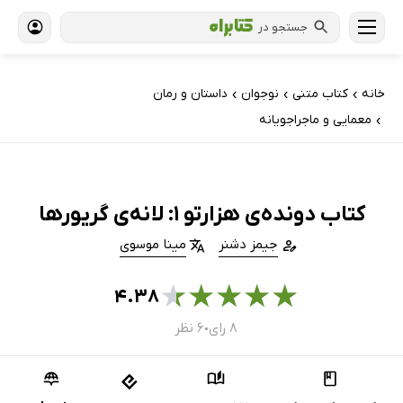
جستجو در
خانه
کتاب‌ متنی
نوجوان
داستان و رمان
›
›
›
معمایی و ماجراجویانه
›
کتاب دونده‌ی هزارتو 1: لانه‌ی گریورها
جیمز دشنر
مینا موسوی
★
★
★
★
★
۴.۳۸
۸ رای
۶ نظر
●