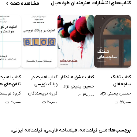
›
کتاب‌های انتشارات هنرمندان طره خیال
مشاهده همه
کتاب تفنگ
کتاب عشق ماندگار
کتاب ﺍﻣﻨﻴﺖ ﺩﺭ
کتاب ﺍﻣﻨﻴﺖ 
ساچمه‌ای
وبلاگ نویسی
ﺗﻠﻔﻦ‌ﻫﺎﯼ ﻫ
حسین یمینی نژاد
ﻭ ﺗﺒﻠﺖ‌ﻫﺎ
حسین یمینی نژاد
گروه نویسندگان
گروه نویسن
۳۰,۰۰۰ ت
۵۷,۰۰۰ ت
۲۰,۰۰۰ ت
۲۰,۰۰۰ ت
برچسب‌ها:
متن فیلمنامه
،
فیلمنامه فارسی
،
فیلمنامه ایرانی
،