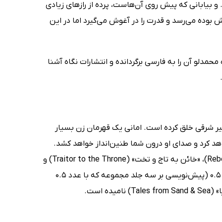
و بیابانی که پیش روی آن‌هاست، پرده از رازهای زیادی
قش بوده می‌رسد و قدرت را در آغوش می‌گیرد اما در این
ر درآورده. فائزه محمدلو آن را به فارسی برگردانده و انتشارات نگاه آشنا
ر شرقی خلق کرده است. امانی یک قهرمان زن بسیار
اهد کرد و صدای او درون شما طنین‌انداز خواهد کشد.
جلدهای اول، دوم و سوم این مجموعه به‌ترتیب «یاغی شن‌ها» (Rebel of the Sands)، «خائن به تاج و تخت» (Traitor to the Throne) و
«قهرمان در سقوط» (Hero at the Fall) نام دارند. ضمن اینکه همیلتون یک کتاب 0.5 (پیش‌نویسی بر سه جلد مجموعه که با عدد 0.5
است.