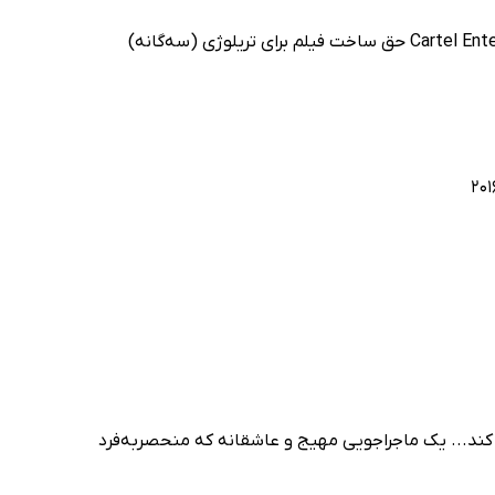
جالب است بدانید که کمپانی Willow Smith's MSFTS Production و Cartel Entertainment حق ساخت فیلم برای تریلوژی (سه‌گانه)
کند... یک ماجراجویی مهیج و عاشقانه که منحصر‌به‌فرد