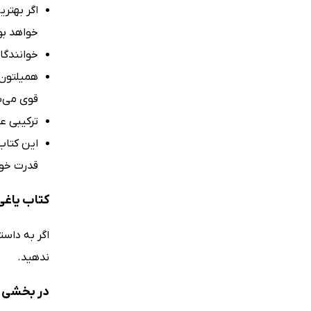
اگر بهتر
خواهد بود. (
خوانندگان ب
همیلتون 
قوی می‌س
ترکیبی عا
این کتاب 
قدرت خود
کتاب یاغی شن‌ها 1 برای 
اگر به داست
ندهید.
در بخشی از کت