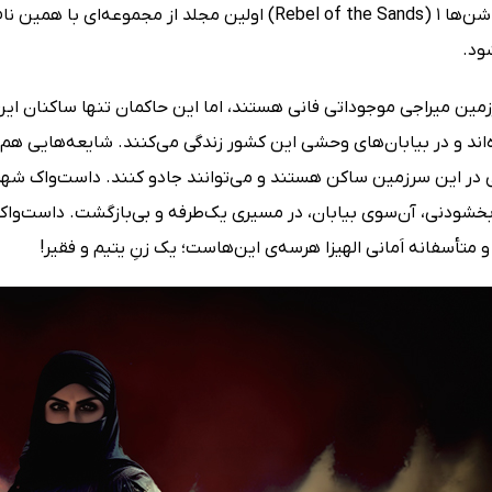
کتاب یاغی شن‌ها 1 (Rebel of the Sands) اولین مجلد از
ود.
مین میراجی موجوداتی فانی هستند، اما این حاکمان تنها ساکنان این
اند و در بیابان‌های وحشی این کشور زندگی می‌کنند. شایعه‌هایی هم 
 در این سرزمین ساکن هستند و می‌توانند جادو کنند. داست‌واک شهری
ابخشودنی، آن‌سوی بیابان، در مسیری یک‌طرفه و بی‌بازگشت. داست‌
و متأسفانه اَمانی الهیزا هرسه‌ی این‌هاست؛ یک زنِ یتیم و فقیر!