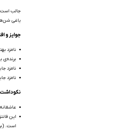
یاغی شن‌ها را در س
جوایز و اف
نامزد بهت
برنده‌ی ب
نامزد جای
نامزد جایزه به
نکوداشت‌ه
عاشقانه، هیج
این فانت
است. (ب