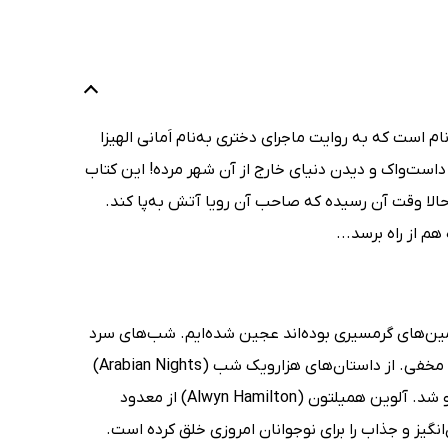
م است که به روایت ماجرای دختری به‌نام اَمانی الهیزا
از داست‌واک و دیدن دنیای خارج از آن شهر مرده! این کتاب
حالا وقت آن رسیده که صاحب آن رویا آتش به‌پا کند.
 از راه برسد...
مین‌های گرمسیری بوده‌اند عجین شده‌ایم. شب‌های سرد
کویری و روزهای داغ صحرا، با طوفان‌های شن و موجوداتی اسرارآمیز در گذرگاه‌های مخفی. از داستان‌های هزارویک شب (Arabian Nights)
گرفته تا ماجراهای علاءالدین، غول چراغ جادو و شاهزاده خانم عربی که دلباخته‌ی او شد. آلوین همیلتون (Alwyn Hamilton) از معدود
گیز و جذاب را برای نوجوانان امروزی خلق کرده است.