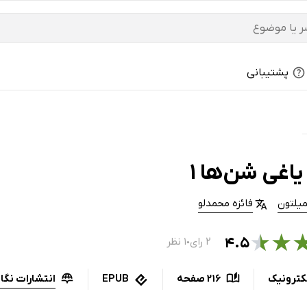
پشتیبانی
اغی شن‌ها 1
میلتون
فائزه محمدلو
★
★
۴.۵
۲ رای
۱ نظر
●
انتشارات نگاه
کترونیک
216 صفحه
EPUB