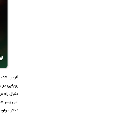
رویایی در س
دنبال راه ف
این پسر هما
دختر جوان ب